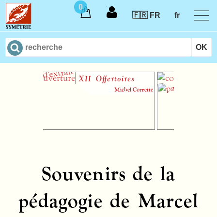
0
🇫🇷 FR
fr
XII
Offertoires
Cinq
Michel Corrette
Souvenirs de la
pédagogie de Marcel