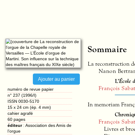
Sommaire
La reconstruction de
Nanon Bertra
L’
École 
François Sabat
numéro de revue papier
n° 237 (1996/I)
ISSN 0030-5170
In memoriam Franço
15 x 24 cm (ép. 4 mm)
cahier agrafé
Chroniq
60
pages
François Sabat
éditeur
:
Association des Amis de
Livres et bro
l’orgue