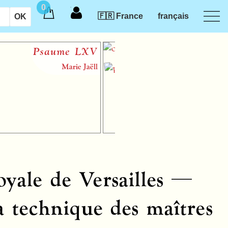
0
🇫🇷 France
français
Psaume
LXV
Marie Jaëll
oyale de Versailles —
a technique des maîtres