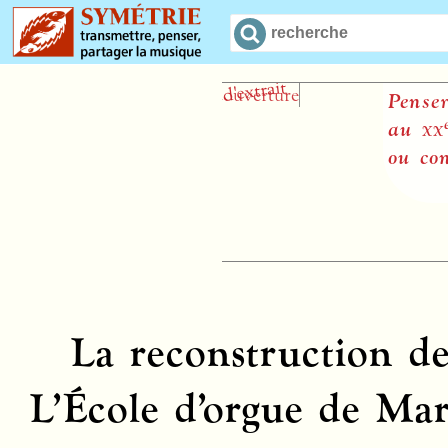
Penser l’
e
au
xx
siè
ou contre 
La reconstruction de
L’École d’orgue de Mar