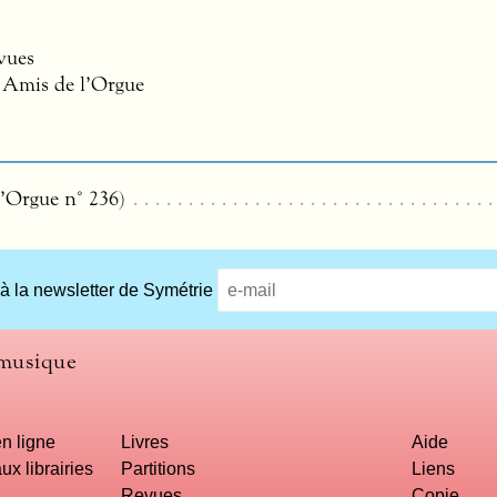
vues
s Amis de l’Orgue
’Orgue n° 236)
 à la newsletter de Symétrie
 musique
n ligne
Livres
Aide
ux librairies
Partitions
Liens
Revues
Copie