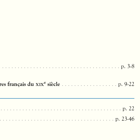
p. 3-8
e
res français du
xix
siècle
p. 9-22
p. 22
p. 23-46