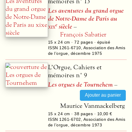
mémoires n° 13
Les aventures du grand orgue
de Notre-Dame de Paris au
e
xix
siècle
–
François Sabatier
15 x 24 cm ·
72
pages · épuisé
ISSN 1261-6710
,
Association des Amis
de l’orgue
,
décembre 1975
L’Orgue, Cahiers et
mémoires n° 9
Les orgues de Tournehem
–
Maurice Vanmackelberg
15 x 24 cm ·
38
pages ·
10,00 €
ISSN 1261-6702
,
Association des Amis
de l’orgue
,
décembre 1973