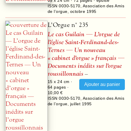
15 x 24 cm ·
72
pages · épuisé
ISSN 0030-5170
,
Association des Amis
de l’orgue
,
octobre 1995
L’Orgue n° 235
Le cas Guilain — L’orgue de
l’église Saint-Ferdinand-des-
Ternes — Un nouveau
« cabinet d’orgue » français —
Documents inédits sur l’orgue
roussillonnais
–
15 x 24 cm ·
64
pages ·
10,00 €
ISSN 0030-5170
,
Association des Amis
de l’orgue
,
juillet 1995