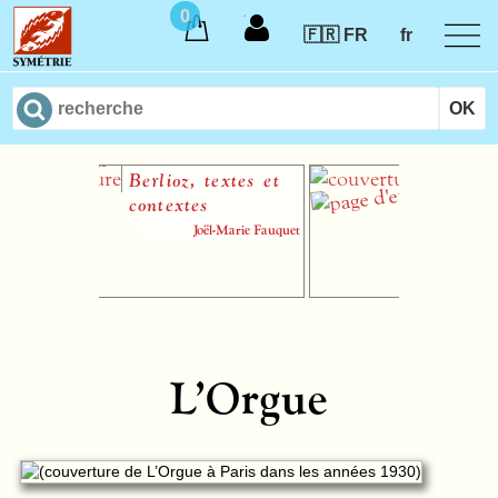
0
🇫🇷 FR
fr
Berlioz, textes et
Ode
contextes
Camille Sain
Joël-Marie Fauquet
partition papier pou
(SATB) et or
L’Orgue