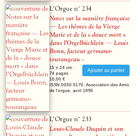
L’Orgue n° 234
Notes sur la manière française
— Les thèmes de la Vierge
Marie et de la « douce mort »
dans l’Orgelbüchlein — Louis
Bonn, facteur germano-
tourangeau
–
15 x 24 cm ·
74
pages ·
10,00 €
ISSN 0030-5170
,
Association des Amis
de l’orgue
,
avril 1995
L’Orgue n° 233
Louis-Claude Daquin et son