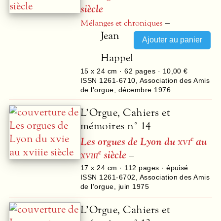
siècle
–
Mélanges et chroniques
Jean
Happel
15 x 24 cm ·
62
pages ·
10,00 €
ISSN 1261-6710
,
Association des Amis
de l’orgue
,
décembre 1976
L’Orgue, Cahiers et
mémoires n° 14
e
Les orgues de Lyon du
xvi
au
e
xviii
siècle
–
17 x 24 cm ·
112
pages · épuisé
ISSN 1261-6702
,
Association des Amis
de l’orgue
,
juin 1975
L’Orgue, Cahiers et