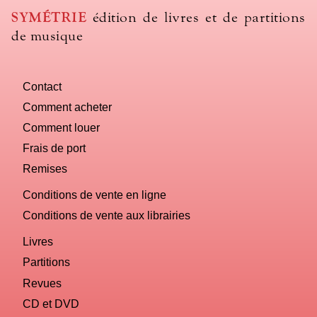
use
SYMÉTRIE
édition de livres et de partitions
to
de musique
name
you
computer?
Contact
Comment acheter
Comment louer
Frais de port
Remises
Conditions de vente en ligne
Conditions de vente aux librairies
Livres
Partitions
Revues
CD et DVD