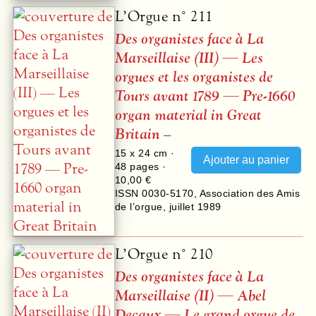
L’Orgue n° 211
Des organistes face à La
Marseillaise (
III
) — Les
orgues et les organistes de
Tours avant 1789 — Pre-1660
organ material in Great
Britain
–
15 x 24 cm ·
48
pages ·
10,00 €
ISSN 0030-5170
,
Association des Amis
de l’orgue
,
juillet 1989
L’Orgue n° 210
Des organistes face à La
Marseillaise (II) — Abel
Decaux — Le grand orgue de