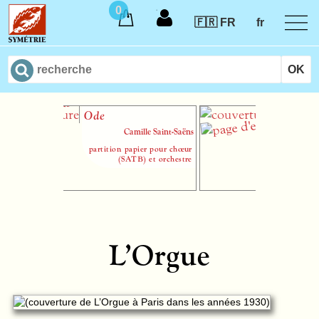
0
🇫🇷 FR
fr
Ode
Petites pièces
d’orgue
Camille Saint-Saëns
Mathie
partition papier pour chœur
(SATB) et orchestre
L’Orgue