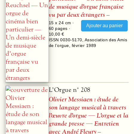
de musique d’orgue française
vu par deux étrangers
–
15 x 24 cm ·
60
pages ·
10,00 €
ISSN 0030-5170
,
Association des Amis
de l’orgue
,
février 1989
L’Orgue n° 208
Olivier Messiaen : étude de
son langage musical à travers
l’œuvre d’orgue — L’orgue et la
grande presse — Entretien
avec André Fleury
–