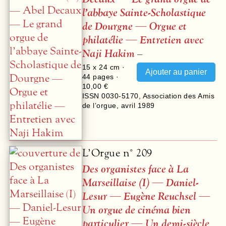
l’abbaye Sainte-Scholastique
de Dourgne — Orgue et
philatélie — Entretien avec
Naji Hakim
–
15 x 24 cm ·
44
pages ·
10,00 €
ISSN 0030-5170
,
Association des Amis
de l’orgue
,
avril 1989
L’Orgue n° 209
Des organistes face à La
Marseillaise (I) — Daniel-
Lesur — Eugène Reuchsel —
Un orgue de cinéma bien
particulier — Un demi-siècle