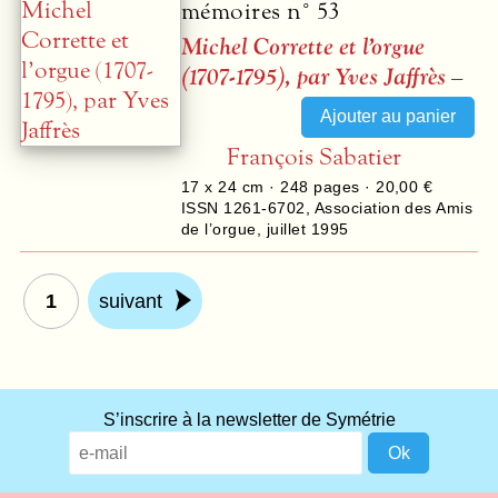
mémoires n° 53
Michel Corrette et l’orgue
(1707-1795), par Yves Jaffrès
–
François Sabatier
17 x 24 cm ·
248
pages ·
20,00 €
ISSN 1261-6702
,
Association des Amis
de l’orgue
,
juillet 1995
1
suivant
What
S’inscrire à la newsletter de Symétrie
title
should
we