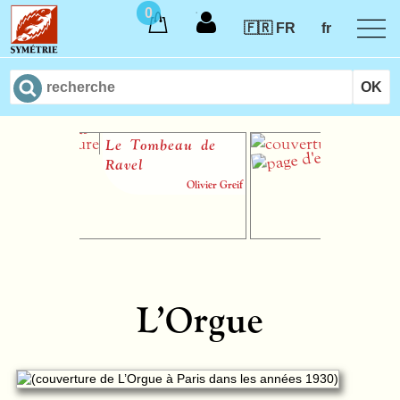
0
🇫🇷 FR
fr
Le Tombeau de
Henry Prunièr
Ravel
(1886-1942)
Olivier Greif
Myriam C
L’Orgue