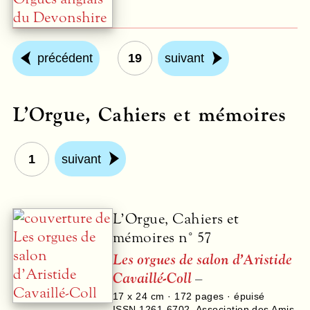
précédent
19
suivant
L’Orgue, Cahiers et mémoires
1
suivant
L’Orgue, Cahiers et
mémoires n° 57
Les orgues de salon d’Aristide
Cavaillé-Coll
–
17 x 24 cm ·
172
pages · épuisé
ISSN 1261-6702
,
Association des Amis