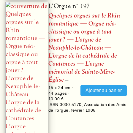
L’Orgue n° 197
Quelques orgues sur le Rhin
romantique — Orgue néo-
classique ou orgue à tout
jouer ? — L’orgue de
Neauphle-le-Château —
L’orgue de la cathédrale de
Coutances — L’orgue
mémorial de Sainte-Mère-
Église
–
15 x 24 cm ·
44
pages ·
10,00 €
ISSN 0030-5170
,
Association des Amis
de l’orgue
,
février 1986