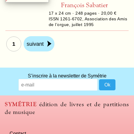
François Sabatier
17 x 24 cm ·
248
pages ·
20,00 €
ISSN 1261-6702
,
Association des Amis
de l’orgue
,
juillet 1995
1
suivant
S’inscrire à la newsletter de Symétrie
SYMÉTRIE
édition de livres et de partitions
de musique
Contact