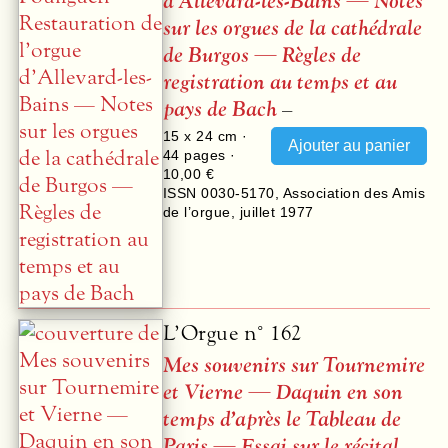
d’Allevard-les-Bains — Notes
sur les orgues de la cathédrale
de Burgos — Règles de
registration au temps et au
pays de Bach
–
15 x 24 cm ·
44
pages ·
10,00 €
ISSN 0030-5170
,
Association des Amis
de l’orgue
,
juillet 1977
L’Orgue n° 162
Mes souvenirs sur Tournemire
et Vierne — Daquin en son
temps d’après le Tableau de
Paris — Essai sur le récital