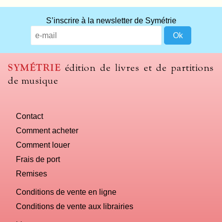
What
S’inscrire à la newsletter de Symétrie
title
should
we
use
SYMÉTRIE
édition de livres et de partitions
to
de musique
name
you
computer?
Contact
Comment acheter
Comment louer
Frais de port
Remises
Conditions de vente en ligne
Conditions de vente aux librairies