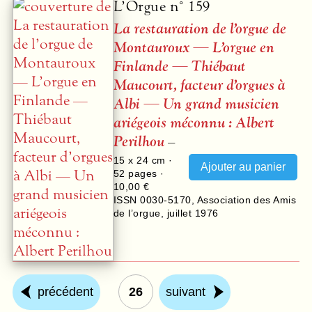
L’Orgue n° 159
La restauration de l’orgue de
Montauroux — L’orgue en
Finlande — Thiébaut
Maucourt, facteur d’orgues à
Albi — Un grand musicien
ariégeois méconnu : Albert
Perilhou
–
15 x 24 cm ·
52
pages ·
10,00 €
ISSN 0030-5170
,
Association des Amis
de l’orgue
,
juillet 1976
précédent
26
suivant