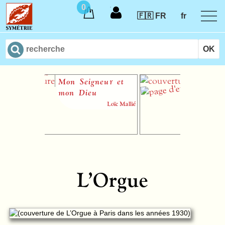
0
🇫🇷 FR
fr
Mon Seigneur et
Athalie
mon Dieu
Ann
Loïc Mallié
L’Orgue