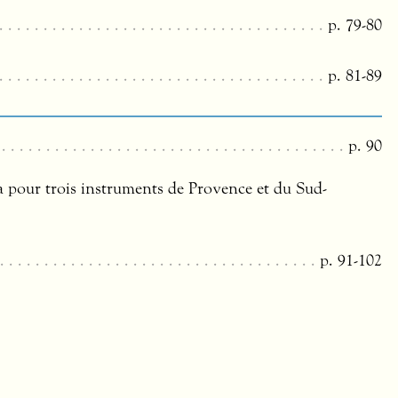
p. 79-80
p. 81-89
p. 90
 pour trois instruments de Provence et du Sud-
p. 91-102