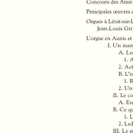
Concours des Amis 
Principales œuvres 
Orgues à Lézat-sur-
Jean-Louis Gri
L’orgue en Aunis et
I. Un mar
A. Le
1. 
2. Ac
B. L’i
1. 
2. Un
II. Le c
A. En
B. Ce q
1. 
2. Led
III
. Le 