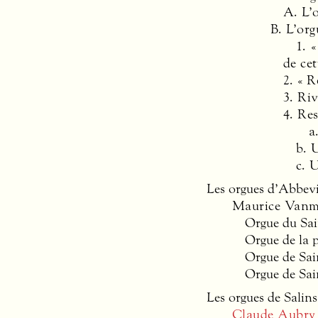
A. L’
B. L’org
1. 
de cet
2. « R
3. Ri
4. Re
a
b. 
c. 
Les orgues d’Abbevi
Maurice Vanm
Orgue du Sai
Orgue de la 
Orgue de Sai
Orgue de Sai
Les orgues de Salins
Claude Aubry