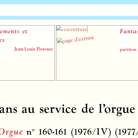
Fantasmes en r
B
uis Florentz
partition papier pour c
ns au service de l’orgue
Orgue
n° 160-161 (1976/IV) (1977