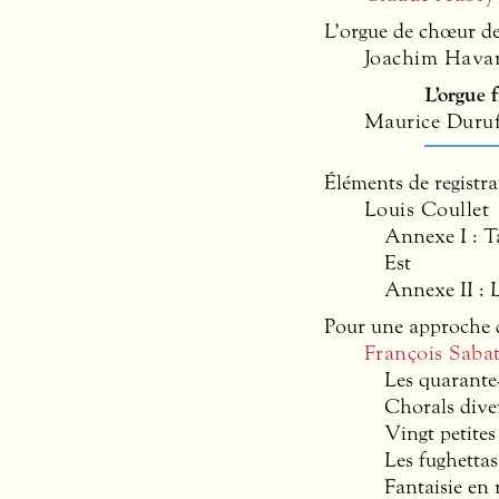
L’orgue de chœur d
Joachim Hava
L’orgue 
Maurice Duruf
Éléments de registr
Louis Coullet
Annexe I : T
Est
Annexe II : 
Pour une approche 
François Sabat
Les quarante
Chorals dive
Vingt petites
Les fughettas
Fantaisie en 