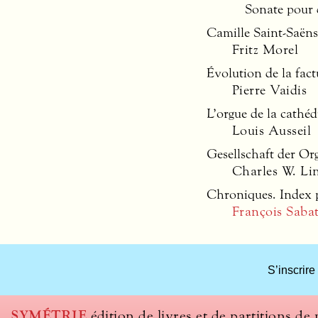
Sonate pour d
Camille Saint-Saëns
Fritz Morel
Évolution de la fac
Pierre Vaidis
L’orgue de la cathé
Louis Ausseil
Gesellschaft der Or
Charles W. L
Chroniques. Index 
François Sabat
What
S’inscrire
title
should
we
SYMÉTRIE
édition de livres et de partitions de