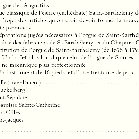
orgue des Augustins
ue classique de l’église (cathédrale) Saint-Barthélemy 
« Projet des articles qu’on croit devoir former la nouv
te paroisse »
éparations jugées nécessaires à l’orgue de Saint-Barthé
valité des fabriciens de St-Barthélemy, et du Chapitre 
stitution de l’orgue de Saint-Barthélemy (de 1678 à 179
. Un buffet plus lourd que celui de l’orgue de Saintes
Une mécanique plus perfectionnée
Un instrument de 16 pieds, et d’une trentaine de jeux
lle (complément)
ackelberg
nt-Sépulcre
paroisse Sainte-Catherine
nt-Gilles
nt-Jacques