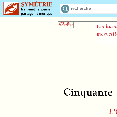
Enchantements et
merveilles
Jean-Lo
Cinquante a
L’