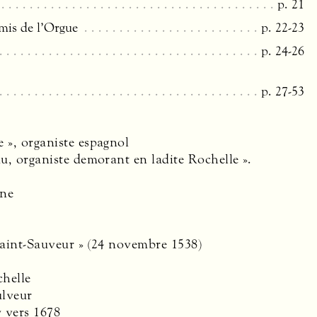
p. 21
mis de l’Orgue
p. 22-23
p. 24-26
p. 27-53
e », organiste espagnol
u, organiste demorant en ladite Rochelle ».
gne
Saint-Sauveur » (24 novembre 1538)
chelle
ulveur
y vers 1678