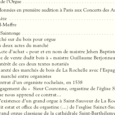
de l’Orgue
données en première audition à Paris aux Concerts des A
Lèze
l-Maffre
 Saintonge
ché sur du bois pour orgue
s deux actes du marché
Acte d’achat « pour et en nom de maistre Jehen Baptist
te de vente dudit bois à « maistre Guillaume Berjonnea
ntérêt de ces deux textes notariés
Rareté des marchés de bois de La Rochelle avec l’Espa
 marché entre organistes
ontrat d’un organiste rochelais, en 1538
gagement du « Sieur Couronne, orgastine de l’église 
ue nous apprend ce contrat…
L’existence d’un grand orgue à Saint-Sauveur de La Ro
it estat et office de orgastine (…) de l’esglise Sainct-Sa
grand orgue classique de la cathédrale Saint-Barthélem