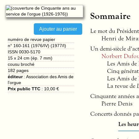
Sommaire
Le mot du Président
Henri de Mira
numéro de revue papier
n° 160-161 (1976/IV) (1977/I)
Un demi-siècle d’act
ISSN 0030-5170
Norbert Dufo
15 x 24 cm (ép. 7 mm)
Les Amis de l
cousu broché
Cinq générat
182
pages
éditeur
:
Association des Amis de
Les Amis de l
l’orgue
La revue de
Prix public TTC
:
10,00 €
Cinquante années au
Pierre Denis
Concerts donnés pa
Les heur