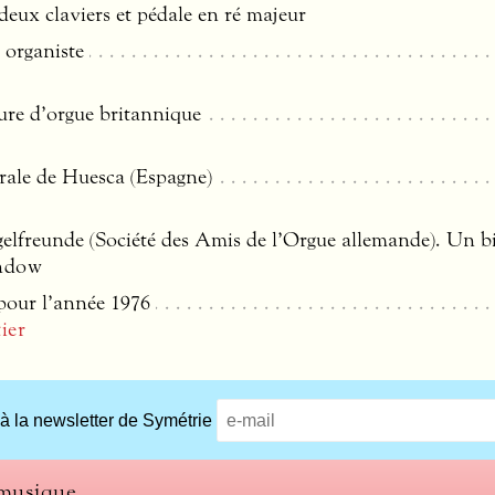
eux claviers et pédale en ré majeur
 organiste
ture d’orgue britannique
drale de Huesca (Espagne)
gelfreunde (Société des Amis de l’Orgue allemande). Un b
indow
pour l’année 1976
ier
 à la newsletter de Symétrie
 musique