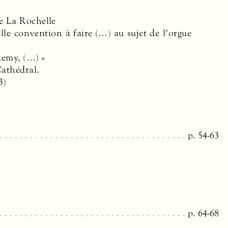
de La Rochelle
elle convention à faire (…) au sujet de l’orgue
lemy, (…) »
Cathédral.
3)
p. 54-63
p. 64-68