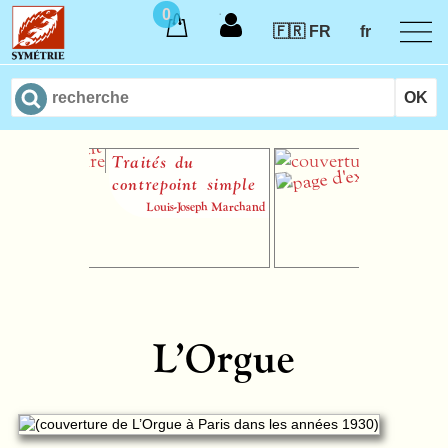
0
🇫🇷 FR
fr
Traités du
Mon Seigneur 
contrepoint simple
mon Dieu
Louis-Joseph Marchand
Loïc
L’Orgue