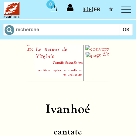
0
🇫🇷 FR
fr
Le Retour de
Symphonie e
Virginie
mineur
Camille Saint-Saëns
Vinc
partition papier pour solistes
partition p
et orchestre
Ivanhoé
cantate