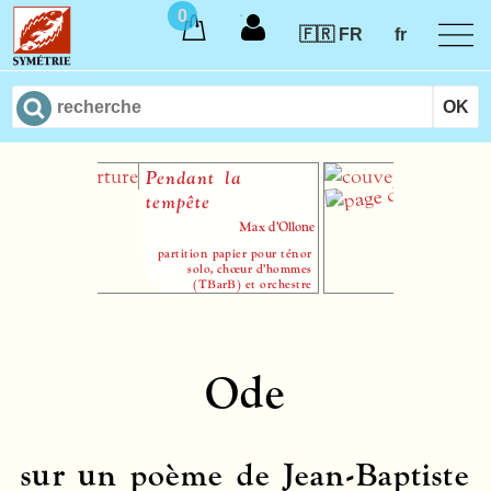
0
🇫🇷 FR
fr
Pendant la
Correspon
tempête
romaine
Max d’Ollone
partition papier pour ténor
solo, chœur d’hommes
(TBarB) et orchestre
Ode
sur un poème de Jean-Baptiste