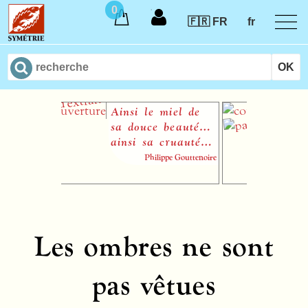
0
🇫🇷 FR
fr
Ainsi le miel de
Lie
sa douce beauté…
ainsi sa cruauté…
Philippe Gouttenoire
Les ombres ne sont
pas vêtues