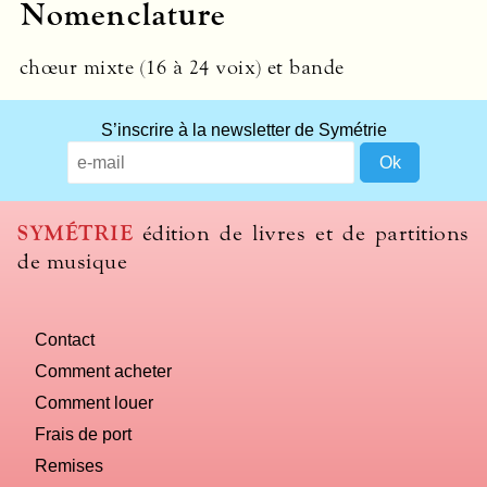
Nomenclature
chœur mixte (16 à 24 voix) et bande
What
S’inscrire à la newsletter de Symétrie
title
should
we
use
SYMÉTRIE
édition de livres et de partitions
to
de musique
name
you
computer?
Contact
Comment acheter
Comment louer
Frais de port
Remises