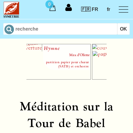
0
🇫🇷 FR
fr
Hymne
Messe 
Regina
Max d’Ollone
partition papier pour chœur
(SATB) et orchestre
partition
(SAT
Méditation sur la
Tour de Babel