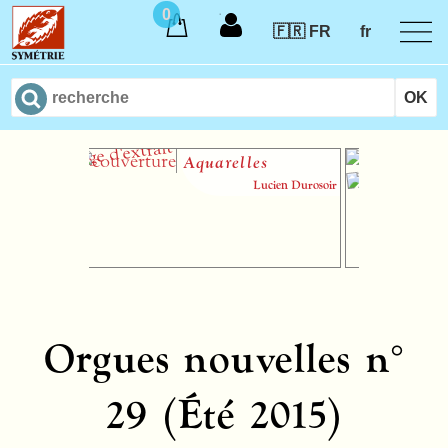
0
🇫🇷 FR
fr
Aquarelles
Lucien Durosoir
Orgues nouvelles n°
29 (Été 2015)