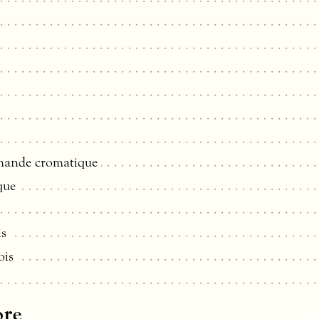
emande cromatique
que
is
ois
ore