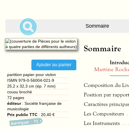
Sommaire
Sommaire
Introduc
Martine Roch
partition papier pour violon
ISMN 979-0-56004-021-9
Composition du Li
25,2 x 32,3 cm (ép. 7 mm)
cousu broché
Position par rappor
72
pages
Caractères principa
éditeur
:
Société française de
musicologie
Les Compositeurs
Prix public TTC
:
20,40 €
71
baroque
Les Instruments