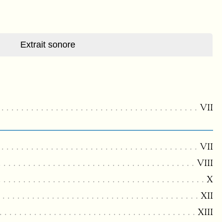
Extrait sonore
VII
VII
VIII
X
XII
XIII