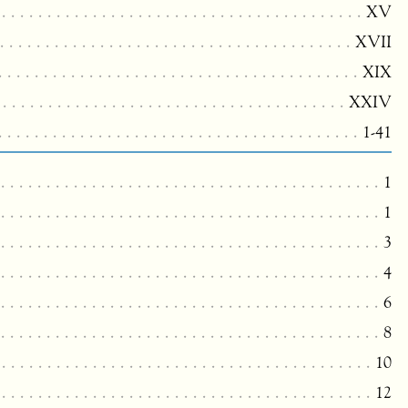
XV
XVII
XIX
XXIV
1-41
1
1
3
4
6
8
10
12