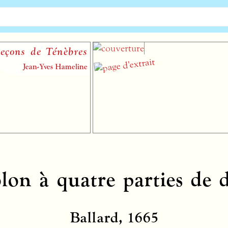
 Ténèbres
XII
Of
ves Hameline
Mi
olon à quatre parties de d
Ballard, 1665