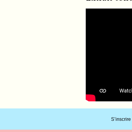
What
S’inscrire
title
should