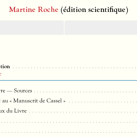
Martine Roche
(édition scientifique)
tion
e
vre — Sources
t au « Manuscrit de Cassel »
ux du Livre