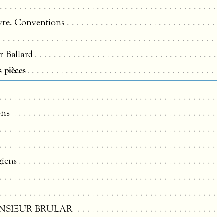
ivre. Conventions
r Ballard
s pièces
ons
giens
NSIEUR
BRULAR