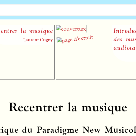
r la musique
Introduction 
des musiques
Laurent Cugny
audiotactiles
Vi
Recentrer la musique
tique du Paradigme New Musico