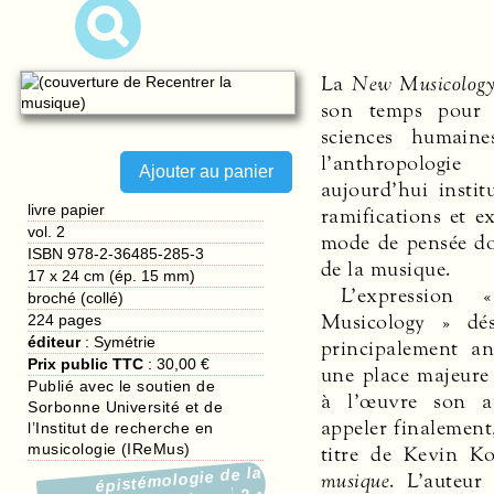
La
New Musicolog
son temps pour 
sciences humaine
l’anthropologie
aujourd’hui instit
livre papier
ramifications et 
vol. 2
mode de pensée do
ISBN 978-2-36485-285-3
de la musique.
17 x 24 cm (ép. 15 mm)
L’expression
broché (collé)
Musicology » dés
224
pages
éditeur
:
Symétrie
principalement an
Prix public TTC
:
30,00 €
une place majeure 
Publié avec le soutien de
à l’œuvre son a
Sorbonne Université et de
appeler finalement
l’Institut de recherche en
musicologie (IReMus)
titre de Kevin K
épistémologie de la
musique
. L’auteur
2