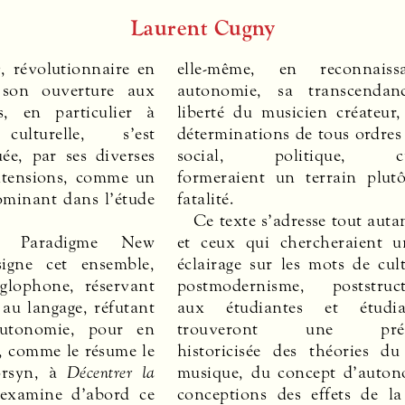
Laurent Cugny
y
, révolutionnaire en
elle-même, en reconnais
son ouverture aux
autonomie, sa transcendan
s, en particulier à
liberté du musicien créateur,
 culturelle, s’est
déterminations de tous ordres 
uée, par ses diverses
social, politique, cul
extensions, comme un
formeraient un terrain plut
minant dans l’étude
fatalité.
Ce texte s’adresse tout autan
 « Paradigme New
et ceux qui chercheraient 
igne cet ensemble,
éclairage sur les mots de cul
glophone, réservant
postmodernisme, poststruct
au langage, réfutant
aux étudiantes et étudi
utonomie, pour en
trouveront une prése
, comme le résume le
historicisée des théories d
orsyn, à
Décentrer la
musique, du concept d’auton
 examine d’abord ce
conceptions des effets de l