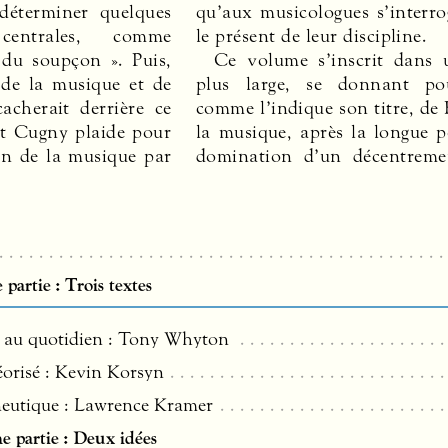
déterminer quelques
qu’aux musicologues s’interro
s centrales, comme
le présent de leur discipline.
 du soupçon ». Puis,
Ce volume s’inscrit dans 
 de la musique et de
plus large, se donnant pou
cacherait derrière ce
comme l’indique son titre, de
t Cugny plaide pour
la musique, après la longue p
on de la musique par
domination d’un décentreme
partie : Trois textes
 au quotidien : Tony Whyton
orisé : Kevin Korsyn
eutique : Lawrence Kramer
 partie : Deux idées