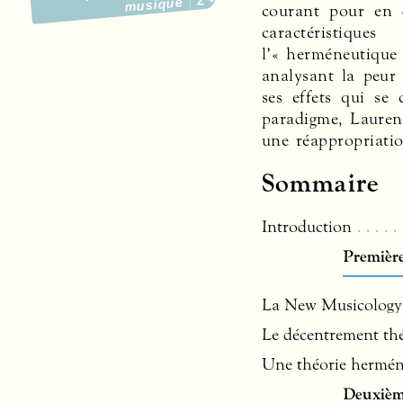
musique
courant pour en 
caractéristique
l’« herméneutique
analysant la peur
ses effets qui se 
paradigme, Lauren
une réappropriati
Sommaire
Introduction
Première 
La New Musicology
Le décentrement thé
Une théorie hermén
Deuxième