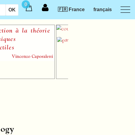
0
🇫🇷 France
français
à la théorie
ncenzo Caporaletti
logy