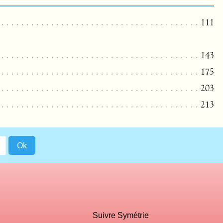
111
143
175
203
213
Suivre Symétrie