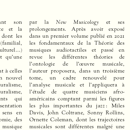
sant son
par la
New Musicology
et ses
ce et la
prolongements. Après avoir exposé
 dont les
dans un premier volume publié en 2021
(familial,
les fondamentaux de la Théorie des
turel…)
musiques audiotactiles et passé en
ôt qu’une
revue les différentes théories de
l’ontologie de l’œuvre musicale,
t à celles
l’auteur proposera, dans un troisième
un nouvel
tome, un cadre renouvelé pour
turalisme,
l’analyse musicale et l’appliquera à
uralisme,
l’étude de quatre musiciens afro-
ants qui
américains comptant parmi les figures
ntation
les plus importantes du jazz : Miles
u sens en
Davis, John Coltrane, Sonny Rollins,
omie, des
Ornette Coleman, dont les trajectoires
a musique
musicales sont différentes malgré une