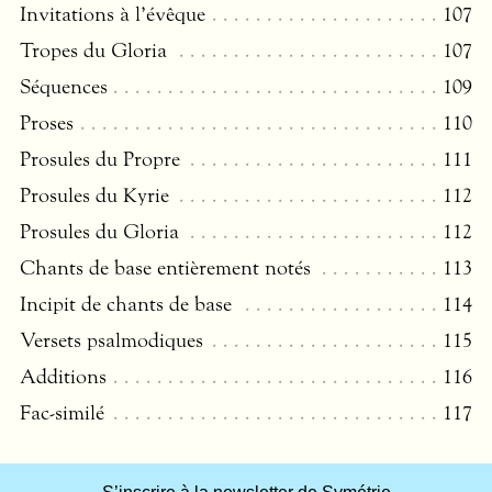
Invitations à l’évêque
107
Tropes du Gloria
107
Séquences
109
Proses
110
Prosules du Propre
111
Prosules du Kyrie
112
Prosules du Gloria
112
Chants de base entièrement notés
113
Incipit de chants de base
114
Versets psalmodiques
115
Additions
116
Fac-similé
117
S’inscrire à la newsletter de Symétrie