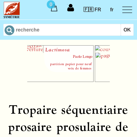
0
🇫🇷 FR
fr
Lacrimosa
Christu
Paolo Longo
partition papier pour neuf
voix de femmes
Tropaire séquentiaire
prosaire prosulaire de