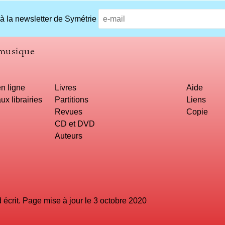
 à la newsletter de Symétrie
 musique
n ligne
Livres
Aide
ux librairies
Partitions
Liens
Revues
Copie
CD et DVD
Auteurs
crit. Page mise à jour le 3 octobre 2020