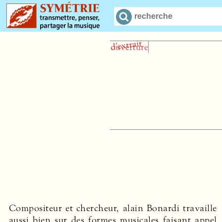
We
Compositeur et chercheur, alain Bonardi travaille
aussi bien sur des formes musicales faisant appel