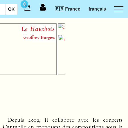
0
🇫🇷 France
français
Le Hautbois
Introduct
des musi
Geoffrey Burgess
audiotacti
Depuis 2009, il collabore avec les concerts
Cantabile en proposant des compositions sous la