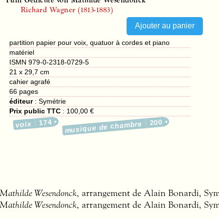
Richard Wagner (1813-1883)
partition papier pour voix, quatuor à cordes et piano
matériel
ISMN 979-0-2318-0729-5
21 x 29,7 cm
cahier agrafé
66
pages
éditeur
:
Symétrie
Prix public TTC
:
100,00 €
174
200
voix
musique de chambre
n Mathilde Wesendonck
, arrangement de Alain Bonardi, Symé
n Mathilde Wesendonck
, arrangement de Alain Bonardi, Symé