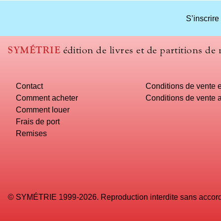
What
S’inscrire
title
should
we
SYMÉTRIE
édition de livres et de partitions de
use
to
name
Contact
Conditions de vente e
you
computer?
Comment acheter
Conditions de vente a
Comment louer
Frais de port
Remises
© SYMÉTRIE 1999-2026. Reproduction interdite sans accord é