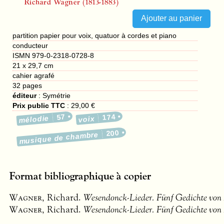
Richard Wagner (1813-1883)
partition papier pour voix, quatuor à cordes et piano
conducteur
ISMN 979-0-2318-0728-8
21 x 29,7 cm
cahier agrafé
32
pages
éditeur
:
Symétrie
Prix public TTC
:
29,00 €
57
174
mélodie
voix
200
musique de chambre
Format bibliographique à copier
Wagner
, Richard.
Wesendonck-Lieder. Fünf Gedichte vo
Wagner
, Richard.
Wesendonck-Lieder. Fünf Gedichte vo