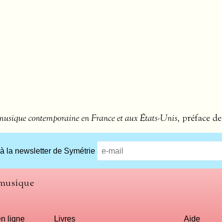
a musique contemporaine en France et aux États-Unis
, préface d
 à la newsletter de Symétrie
 musique
n ligne
Livres
Aide