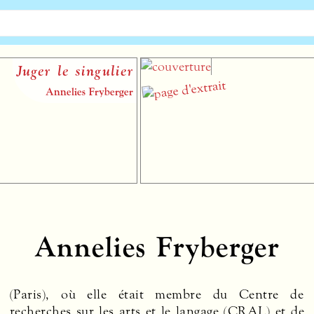
uger le singulier
Annelies Fryberger
Annelies Fryberger
(Paris), où elle était membre du Centre de
recherches sur les arts et le langage (
CRAL
) et de