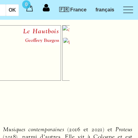
0
🇫🇷 France
français
Le Hautbois
Introduct
des musi
Geoffrey Burgess
audiotact
Musiques contemporaines
(2016 et 2021) et
Proteus
(2018), parmi d’autres. Elle vit à Cologne et est