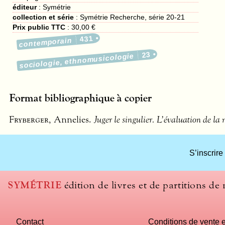
éditeur
:
Symétrie
collection et série
: Symétrie Recherche, série 20-21
Prix public TTC
:
30,00 €
431
contemporain
23
sociologie, ethnomusicologie
Format bibliographique à copier
Fryberger
, Annelies.
Juger le singulier. L’évaluation de l
S’inscrire
SYMÉTRIE
édition de livres et de partitions de
Contact
Conditions de vente e