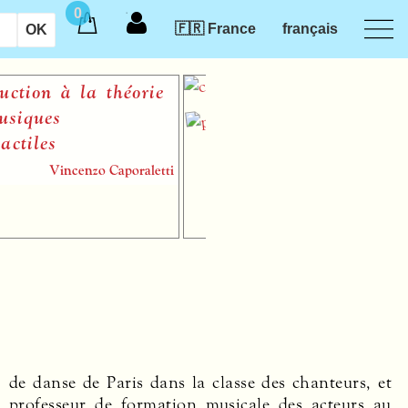
0
🇫🇷 France
français
ion à la théorie
ques
les
Vincenzo Caporaletti