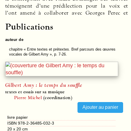
témoignent d’une prédilection pour la voix et
a été professeur d’analyse et de culture musicale
l’ont amené à collaborer avec Georges Perec et
au Conservatoire national supérieur de musique et
Publications
auteur de
chapitre
« Entre textes et prétextes. Bref parcours des œuvres
vocales de Gilbert Amy », p. 7-26.
Gilbert Amy : le temps du souffle
textes et essais sur sa musique
Pierre Michel
(coordination)
livre papier
ISBN 978-2-36485-032-3
20 x 20 cm