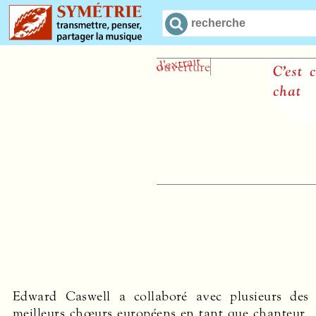
C’est com
chat
Edward Caswell a collaboré avec plusieurs des
genres. Outre ces activités, il est également très
meilleurs chœurs européens en tant que chanteur,
demandé en tant qu’enseignant et jury,