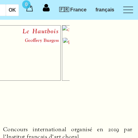
0
🇫🇷 France
français
Le Hautbois
Introduct
des musi
Geoffrey Burgess
audiotact
Concours international organisé en 2019 par
l’Institut français d’art choral.