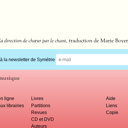
a direction de chœur par le chant
, traduction de Marie Boyer
 à la newsletter de Symétrie
 musique
n ligne
Livres
Aide
ux librairies
Partitions
Liens
Revues
Copie
CD et DVD
Auteurs