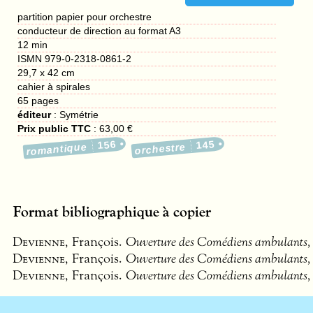
partition papier pour orchestre
conducteur de direction au format A3
12 min
ISMN 979-0-2318-0861-2
29,7 x 42 cm
cahier à spirales
65
pages
éditeur
:
Symétrie
Prix public TTC
:
63,00 €
156
145
romantique
orchestre
Format bibliographique à copier
Devienne
, François.
Ouverture des Comédiens ambulants, 
Devienne
, François.
Ouverture des Comédiens ambulants, op
Devienne
, François.
Ouverture des Comédiens ambulants, 