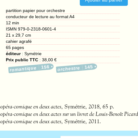
partition papier pour orchestre
conducteur de lecture au format A4
12 min
ISMN 979-0-2318-0601-4
21 x 29,7 cm
cahier agrafé
65
pages
éditeur
:
Symétrie
Prix public TTC
:
38,00 €
156
145
romantique
orchestre
opéra-comique en deux actes
, Symétrie, 2018, 65 p.
éra-comique en deux actes sur un livret de Louis-Benoît Picar
opéra-comique en deux actes
, Symétrie, 2011.