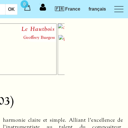
0
🇫🇷 France
français
Le Hautbois
Introduct
des musi
Geoffrey Burgess
audiotacti
03)
harmonie claire et simple. Alliant l’excellence de
l’instrumentiste au talent du compositeur,