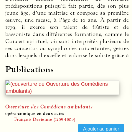
prédispositions puisqu’il fait partie, dès son plus
associant cordes et vents (flûte et basson), et
jeune âge, d’une maîtrise et compose sa première
plusieurs opéras-comiques dont le plus célèbre
œuvre, une messe, à l’âge de 10 ans. À partir de
1779, il exerce son talent de flûtiste et de
bassoniste dans différentes formations, comme le
Concert spirituel, où sont interprétés plusieurs de
ses concertos ou symphonies concertantes, genres
dans lesquels il excelle et valorise le soliste grâce à
Publications
Ouverture des Comédiens ambulants
opéra-comique en deux actes
François Devienne (1759-1803)