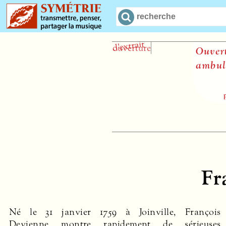
Ouverture
ambulant
partit
Fr
Né le 31 janvier 1759 à Joinville, François
une écriture brillante. Devienne compose
Devienne montre rapidement de sérieuses
également des pièces de musique de chambre