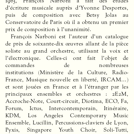
1963, François Narboni a fait des études
d’écriture musicale auprès d’Yvonne Desportes,
puis de composition avec Betsy Jolas au
Conservatoire de Paris où il a obtenu un premier
prix de composition à l’unanimité.
François Narboni est l’auteur d’un catalogue
de près de soixante-dix œuvres allant de la pièce
soliste au grand orchestre, utilisant la voix et
l’électronique. Celles-ci ont fait l’objet de
commandes de nombreuses
institutions (Ministère de la Culture, Radio-
France, Musique nouvelle en liberté, IRCAM…)
et sont jouées en France et à l’étranger par les
principaux ensembles et orchestres : 2E2M,
Accroche-Note, Court-circuit, Diotima,
ECO
, Fa,
Forum, Ictus, Intercontemporain, Itinéraire,
KDM
, Los Angeles Contemporary Music
Ensemble, Lucillin, Percussions-claviers de Lyon,
Pyxis, Singapore Youth Choir, Soli-Tutti,