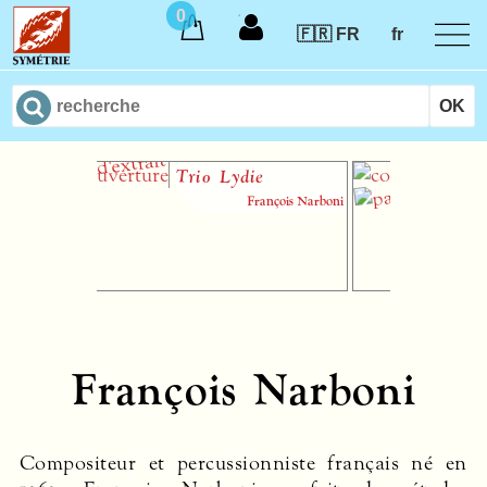
0
🇫🇷 FR
fr
Trio Lydie
Le 
François Narboni
François Narboni
Compositeur et percussionniste français né en