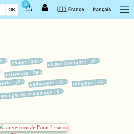
0
🇫🇷 France
français
18
146
26
chœur d’enfants
chœur
29
littérature
37
42
74
oésie
pédagogie
religieux
2
émologie de la musique