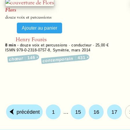
Flors
douze voix et percussions
Henry Fourès
8 min ·
douze voix et percussions · conducteur · 25,00 €
ISMN 979-0-2318-0757-8
,
Symétrie
,
mars 2014
146
431
chœur
contemporain
précédent
1
…
15
16
17