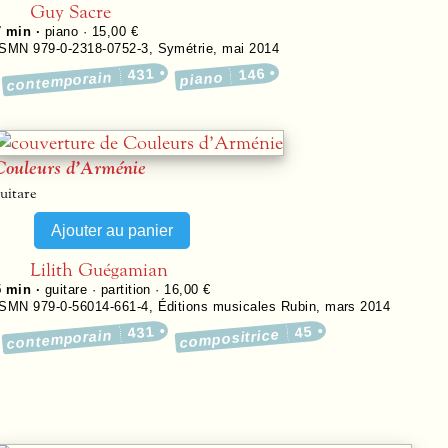
Guy Sacre
7 min ·
piano · 15,00 €
ISMN 979-0-2318-0752-3
,
Symétrie
,
mai 2014
431
146
contemporain
piano
Couleurs d’Arménie
uitare
Lilith Guégamian
5 min ·
guitare · partition · 16,00 €
ISMN 979-0-56014-661-4
,
Éditions musicales Rubin
,
mars 2014
431
45
compositrice
contemporain