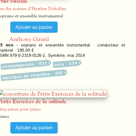
Pour l’oiseau
sur des poèmes d’Heather Dohollau
soprano et ensemble instrumental
Anthony Girard
15 min ·
soprano et ensemble instrumental · conducteur et
matériel · 180,00 €
ISMN 979-0-2318-0126-2
,
Symétrie
,
mai 2014
431
174
contemporain
voix
200
musique de chambre
Petits Exercices de la solitude
cinq pièces pour piano
piano