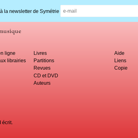
 à la newsletter de Symétrie
 musique
n ligne
Livres
Aide
ux librairies
Partitions
Liens
Revues
Copie
CD et DVD
Auteurs
écrit.