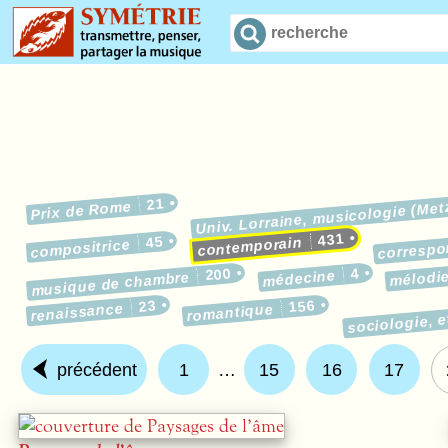
21
Prix de Rome
Univ. Lorraine, musicologie (Met
431
45
contemporain
corresp
compositrice
200
4
médecine
mélodi
musique de chambre
23
156
renaissance
sociologie, 
romantique
précédent
1
…
15
16
17