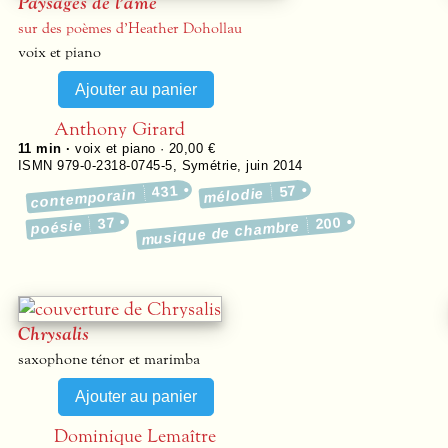
Paysages de l’âme
sur des poèmes d’Heather Dohollau
voix et piano
Anthony Girard
11 min ·
voix et piano · 20,00 €
ISMN 979-0-2318-0745-5
,
Symétrie
,
juin 2014
431
57
mélodie
contemporain
37
200
poésie
musique de chambre
Chrysalis
saxophone ténor et marimba
Dominique Lemaître