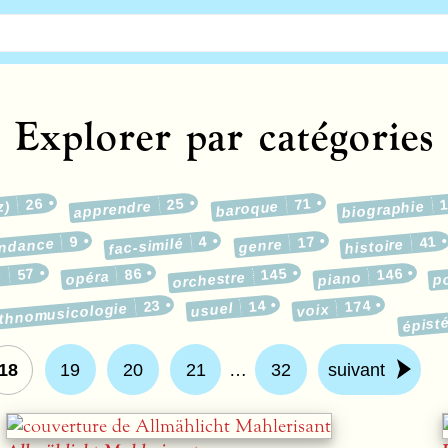
Explorer par catégories
26
25
71
z)
apprendre
baroque
biographie
9
4
17
41
ondance
fac-similé
genre
histoire
57
86
145
146
e
opéra
p
orchestre
piano
23
14
174
épist
ethnomusicologie
usuel
voix
18
19
20
21
…
32
suivant