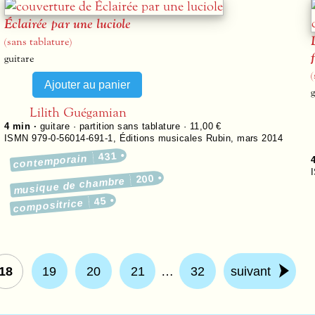
Éclairée par une luciole
(sans tablature)
guitare
(
g
Lilith Guégamian
4 min ·
guitare · partition sans tablature · 11,00 €
ISMN 979-0-56014-691-1
,
Éditions musicales Rubin
,
mars 2014
431
contemporain
200
musique de chambre
45
compositrice
18
19
20
21
…
32
suivant