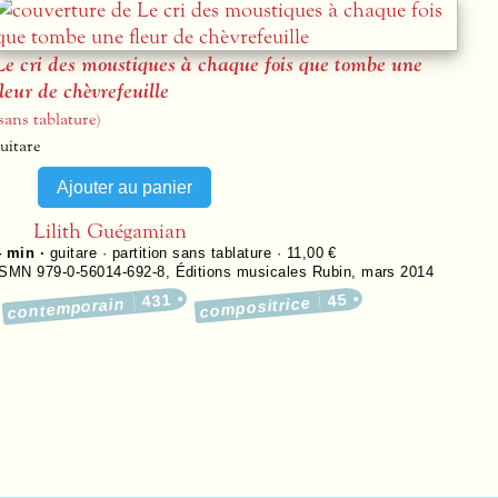
Le cri des moustiques à chaque fois que tombe une
fleur de chèvrefeuille
sans tablature)
uitare
Lilith Guégamian
4 min ·
guitare · partition sans tablature · 11,00 €
ISMN 979-0-56014-692-8
,
Éditions musicales Rubin
,
mars 2014
431
45
compositrice
contemporain