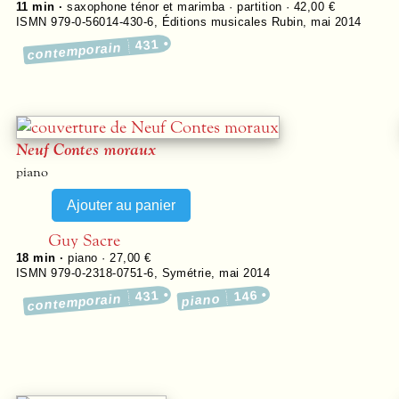
11 min ·
saxophone ténor et marimba · partition · 42,00 €
ISMN 979-0-56014-430-6
,
Éditions musicales Rubin
,
mai 2014
431
contemporain
Neuf Contes moraux
piano
Guy Sacre
18 min ·
piano · 27,00 €
ISMN 979-0-2318-0751-6
,
Symétrie
,
mai 2014
431
146
contemporain
piano