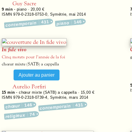
Guy Sacre
9 min ·
piano · 20,00 €
ISMN 979-0-2318-0753-0
,
Symétrie
,
mai 2014
431
146
contemporain
piano
In fide vivo
Cinq motets pour l’année de la foi
g
chœur mixte (SATB) a cappella
Aurelio Porfiri
15 min ·
chœur mixte (SATB) a cappella · 15,00 €
ISMN 979-0-2318-0739-4
,
Symétrie
,
mars 2014
146
431
chœur
contemporain
74
religieux