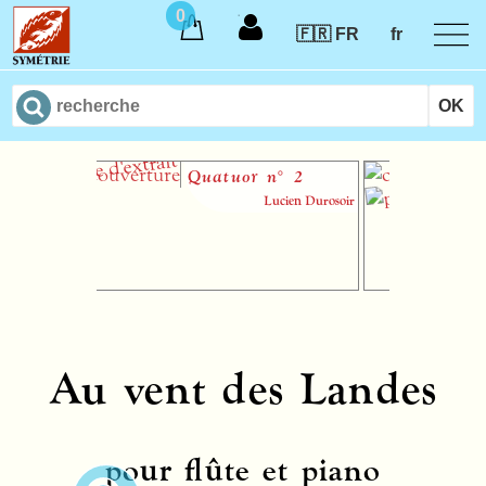
0
🇫🇷 FR
fr
Quatuor n° 2
S
m
Lucien Durosoir
Au vent des Landes
pour flûte et piano