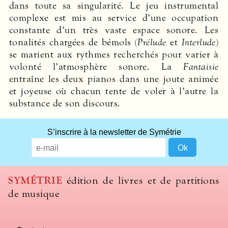
dans toute sa singularité. Le jeu instrumental
complexe est mis au service d’une occupation
constante d’un très vaste espace sonore. Les
tonalités chargées de bémols (
Prélude
et
Interlude
)
se marient aux rythmes recherchés pour varier à
volonté l’atmosphère sonore. La
Fantaisie
entraîne les deux pianos dans une joute animée
et joyeuse où chacun tente de voler à l’autre la
substance de son discours.
What
S’inscrire à la newsletter de Symétrie
title
should
we
use
SYMÉTRIE
édition de livres et de partitions
to
de musique
name
you
computer?