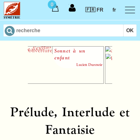
0
🇫🇷 FR
fr
Sonnet à un
S
enfant
m
Lucien Durosoir
Prélude, Interlude et
Fantaisie