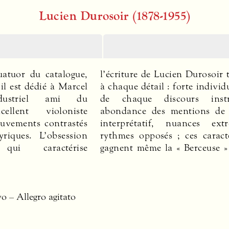
Lucien Durosoir (1878-1955)
uatuor du catalogue,
n Durosoir touche ici
 un « Adagio » de
il est dédié à Marcel
orte individualisation
ce » et des épisodes
dustriel ami du
urs instrumental,
ent dans l’« Allegro
cellent violoniste
ntions de caractère
re qui devrait faire
uvements contrastés
uances extrêmes et
riques. L’obsession
ces caractéristiques
e qui caractérise
Berceuse » centrale,
o – Allegro agitato