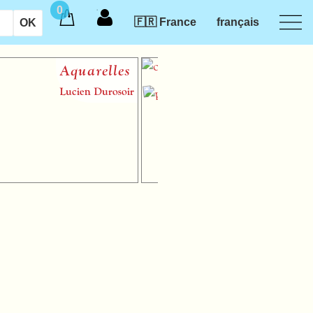
0
🇫🇷 France
français
Aquarelles
Incanta
Lucien Durosoir