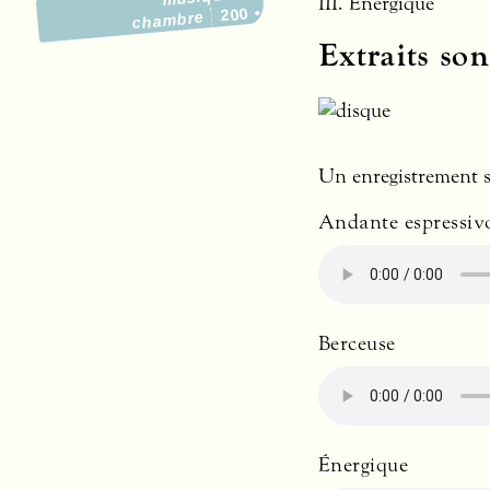
III
. Énergique
200
chambre
Extraits son
Un enregistrement 
Andante espressivo
Berceuse
Énergique