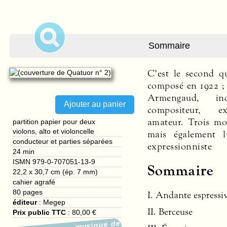
Sommaire
C’est le second q
l’écriture de Lucie
déchirée entre
composé en 1922 ; 
à chaque détail : f
« morne désespéran
Armengaud, in
de chaque disco
rapides qui culmin
compositeur, ex
abondance des me
giocoso ». Une œuv
amateur. Trois mo
interprétatif, n
partition papier pour deux
violons, alto et violoncelle
mais également ly
rythmes opposés ; 
conducteur et parties séparées
expressionnist
gagnent même la « 
24 min
ISMN 979-0-707051-13-9
Sommaire
22,2 x 30,7 cm (ép. 7 mm)
cahier agrafé
80
pages
I. Andante espressiv
éditeur
:
Megep
II. Berceuse
Prix public TTC
:
80,00 €
musique de