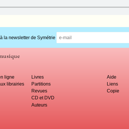
 à la newsletter de Symétrie
 musique
n ligne
Livres
Aide
ux librairies
Partitions
Liens
Revues
Copie
CD et DVD
Auteurs