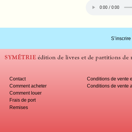
What
S’inscrire
title
should
we
SYMÉTRIE
édition de livres et de partitions de
use
to
name
Contact
Conditions de vente e
you
computer?
Comment acheter
Conditions de vente a
Comment louer
Frais de port
Remises