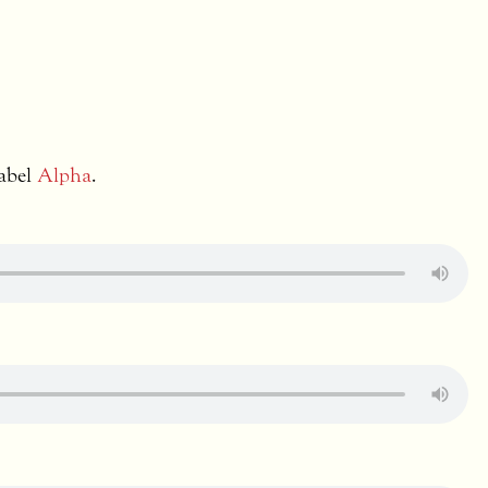
label
Alpha
.