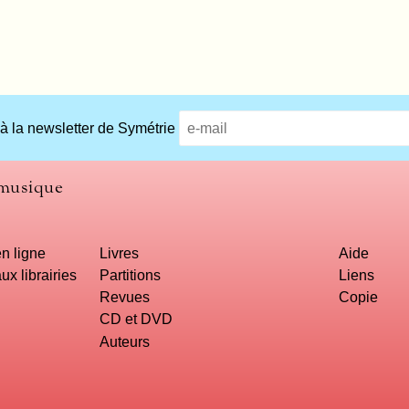
 à la newsletter de Symétrie
 musique
n ligne
Livres
Aide
ux librairies
Partitions
Liens
Revues
Copie
CD et DVD
Auteurs