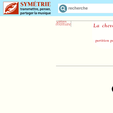
La chevelure de 
Domini
partition papier pour so