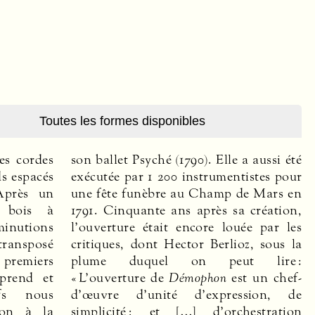
Toutes les formes disponibles
es cordes
son ballet Psyché (1790). Elle a aussi été
ds espacés
exécutée par 1 200 instrumentistes pour
Après un
une fête funèbre au Champ de Mars en
 bois à
1791. Cinquante ans après sa création,
minutions
l’ouverture était encore louée par les
transposé
critiques, dont Hector Berlioz, sous la
s premiers
plume duquel on peut lire :
prend et
« L’ouverture de
Démophon
est un chef-
fs nous
d’œuvre d’unité d’expression, de
ion à la
simplicité ; et […] d’orchestration