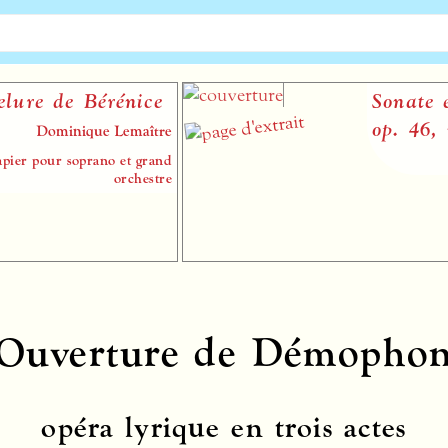
Bérénice
Sonate en mi ma
op. 46, n° 3
que Lemaître
A
prano et grand
orchestre
Ouverture de Démopho
opéra lyrique en trois actes