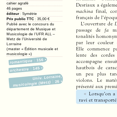
cahier agrafé
Desriaux a égalem
46
pages
machina
final, co
éditeur
:
Symétrie
français de l’époqu
Prix public TTC
:
35,00 €
L’ouverture de
Publié avec le concours du
département de Musique et
passage de
fa
mi
Musicologie de l’UFR
ALL
–
tonalités homonym
Metz de l’Université de
par leur couleur 
Lorraine
Elle commence pa
(master « Édition musicale et
musicologie »)
lente des corde
156
accompagne ensui
romantique
hautbois de carac
145
orchestre
un peu plus tar
Univ. Lorraine,
violons. Le maté
26
musicologie (Metz)
présenté aux premi
Lorsqu’on a 
ravi et transporté