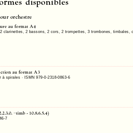
formes disponibles
pour orchestre
ture au format A4
 2 clarinettes, 2 bassons, 2 cors, 2 trompettes, 3 trombones, timbales, 
ection au format A3
r à spirales ·
ISMN 979-0-2318-0863-6
2.2.3.0. –timb - 10.8.6.5.4)
46-7