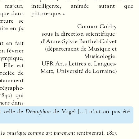
 majeur.
intelligente, animée autant que
ique dans
pittoresque. »
erture se
Connor Cobby
aite en
fa
sous la direction scientifique
d’Anne-Sylvie Barthel-Calvet
t en fait
(département de Musique et
en février
Musicologie
lympique,
UFR
Arts Lettres et Langues-
 Elle est
Metz, Université de Lorraine)
réciée de
otamment
égraphe-
1840) qui
mons
dans
t celle de
Démophon
de Vogel […] n’a-t-on pas été
 la musique comme art purement sentimental
, 1813