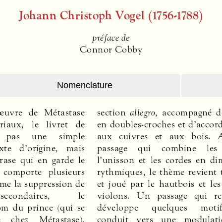
Johann Christoph Vogel (1756-1788)
préface de
Connor Cobby
Nomenclature
œuvre de Métastase
section
allegro
, accompagné d
riaux, le livret de
en doubles-croches et d’accor
pas une simple
aux cuivres et aux bois. 
xte d’origine, mais
passage qui combine les
rase qui en garde le
l’unisson et les cordes en di
 comporte plusieurs
rythmiques, le thème revient 
e la suppression de
et joué par le hautbois et le
secondaires, le
violons. Un passage qui re
m du prince (qui se
développe quelques moti
 chez Métastase).
conduit vers une modulat