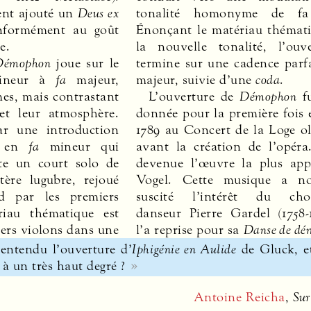
ent ajouté un
Deus ex
tonalité homonyme de fa
nformément au goût
Énonçant le matériau thémat
e.
la nouvelle tonalité, l’ouv
Démophon
joue sur le
termine sur une cadence parf
neur à
fa
majeur,
majeur, suivie d’une
coda
.
es, mais contrastant
L’ouverture de
Démophon
fu
et leur atmosphère.
donnée pour la première fois 
r une introduction
1789 au Concert de la Loge o
s en
fa
mineur qui
avant la création de l’opéra.
te un court solo de
devenue l’œuvre la plus app
tère lugubre, rejoué
Vogel. Cette musique a n
d par les premiers
suscité l’intérêt du chor
riau thématique est
danseur Pierre Gardel (1758-
ers violons dans une
l’a reprise pour sa
Danse de dé
entendu l’ouverture d’
Iphigénie en Aulide
de Gluck, e
 à un très haut degré ?
Antoine Reicha
,
Sur