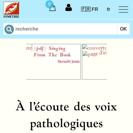
0
🇫🇷 FR
fr
|pdf| Singing
L’Art de bien
From The Book
chanter : Mic
Lambert
Barnabé Janin
Catherine
À l’écoute des voix
pathologiques