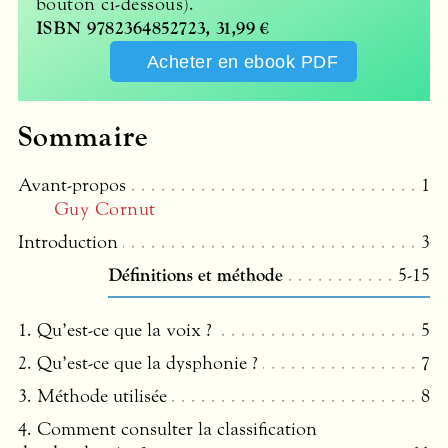
bouton ci-dessous).
ISBN
9782364852723, 31,99 €
Acheter en ebook
PDF
Sommaire
Avant-propos
1
Guy Cornut
Introduction
3
Définitions et méthode
5-15
1. Qu’est-ce que la voix ?
5
2. Qu’est-ce que la dysphonie ?
7
3. Méthode utilisée
8
4. Comment consulter la classification