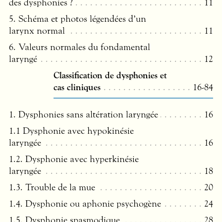
des dysphonies ?
11
5. Schéma et photos légendées d’un
larynx normal
11
6. Valeurs normales du fondamental
laryngé
12
Classification de dysphonies et
cas cliniques
16-84
1. Dysphonies sans altération laryngée
16
1.1 Dysphonie avec hypokinésie
laryngée
16
1.2. Dysphonie avec hyperkinésie
laryngée
18
1.3. Trouble de la mue
20
1.4. Dysphonie ou aphonie psychogène
24
1.5. Dysphonie spasmodique
28