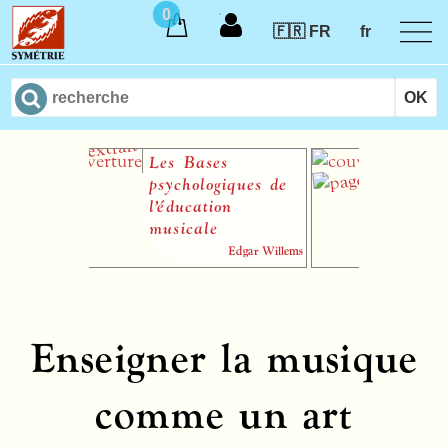
0
🇫🇷 FR
fr
Les Bases
Chanso
psychologiques de
à cinq 
l’éducation
musicale
Edgar Willems
Enseigner la musique
comme un art