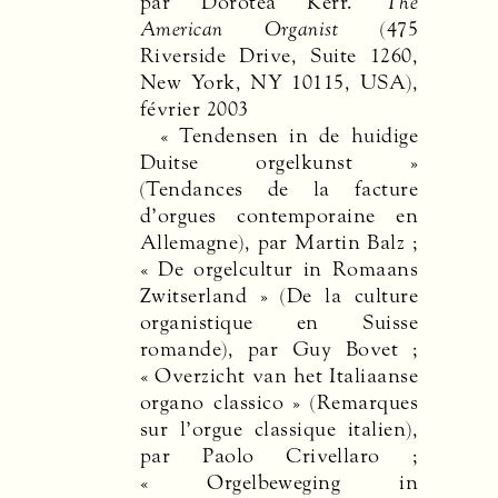
par Dorotea Kerr.
The
American Organist
(475
Riverside Drive, Suite 1260,
New York, NY 10115,
USA
),
février 2003
« Tendensen in de huidige
Duitse orgelkunst »
(Tendances de la facture
d’orgues contemporaine en
Allemagne), par Martin Balz ;
« De orgelcultur in Romaans
Zwitserland » (De la culture
organistique en Suisse
romande), par Guy Bovet ;
« Overzicht van het Italiaanse
organo classico » (Remarques
sur l’orgue classique italien),
par Paolo Crivellaro ;
« Orgelbeweging in