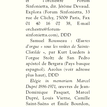
et l’orchestre Forum
Sinfonietta, dir. Jérôme Devaud.
Explora (Forum Sinfonietta, 33
rue de Clichy, 75009 Paris, Fax
01 40 16 07 38, E-mail
orchestre@forum-
sinfonietta.com),
DDD
Samuel Rousseau :
Œuvres
d’orgue « sous les voûtes de Sainte-
Clotilde »
, par Kurt Lueders à
l’orgue Stoltz de San Pedro
apóstol de Bergara (Pays basque
espagnol). Aeolus (voir adresse
plus haut),
DDD
Elégie in memoriam Marcel
Dupré 1886-1971
, œuvres de Jean-
Dominique Pasquet, Marcel
Dupré, Louis Vierne, Camille
Saint-Saëns et Émile Bourdon,