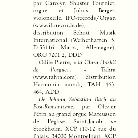
par Carolyn Shuster Fournier,
orgue, et Julius Berger,
violoncelle.
IFO
-records/Organ
(www.iforecords.de),
distribution Schott Musik
International (Weiherharten 5,
D-55116 Mainz, Allemagne),
ORG
7201 2,
DDD
Odile Pierre,
« la Clara Haskil
de l’orgue… »
. Tahra
(www.tahra.com), distribution
Harmonia mundi,
TAH
463-
464,
ADD
De Johann Sebastian Bach au
Post-Romantisme
, par Olivier
Périn au grand orgue Marcussen
de l’église Saint-Jacob se
Stockholm.
XCP
(10-12 rue du
Palais, 34000 Montpellier),
XCP