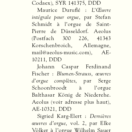
Codaex),
SYR
141375,
DDD
Maurice Duruflé :
L’Œuvre
intégrale pour orgue
, par Stefan
Schmidt à l’orgue de Saint-
Pierre de Düsseldorf. Aeolus
(Postfach 300 226, 41343
Korschenbroich, Allemagne,
mail@aeolus-music.com), AE-
10211,
DDD
Johann Caspar Ferdinand
Fischer :
Blumen-Strauss, œuvres
d’orgue complètes
, par Serge
Schoonbroodt à l’orgue
Balthasar König de Niederehe.
Aeolus (voir adresse plus haut),
AE-10321,
DDD
Sigried Karg-Elert :
Dernières
œuvres d’orgue
, vol. 2, par Elke
Völker à l’orgue Wilhelm Sauer