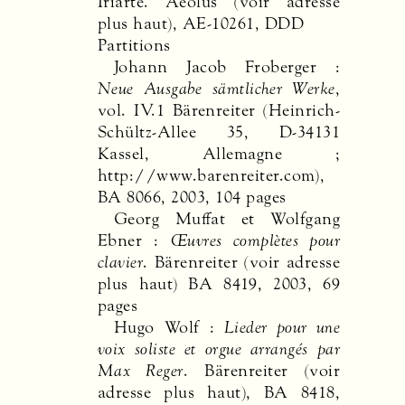
Iriarte. Aeolus (voir adresse
plus haut), AE-10261,
DDD
Partitions
Johann Jacob Froberger :
Neue Ausgabe sämtlicher Werke
,
vol. IV.1 Bärenreiter (Heinrich-
Schültz-Allee 35, D-34131
Kassel, Allemagne ;
http://www.barenreiter.com),
BA 8066, 2003, 104 pages
Georg Muffat et Wolfgang
Ebner :
Œuvres complètes pour
clavier
. Bärenreiter (voir adresse
plus haut) BA 8419, 2003, 69
pages
Hugo Wolf :
Lieder pour une
voix soliste et orgue arrangés par
Max Reger
. Bärenreiter (voir
adresse plus haut), BA 8418,