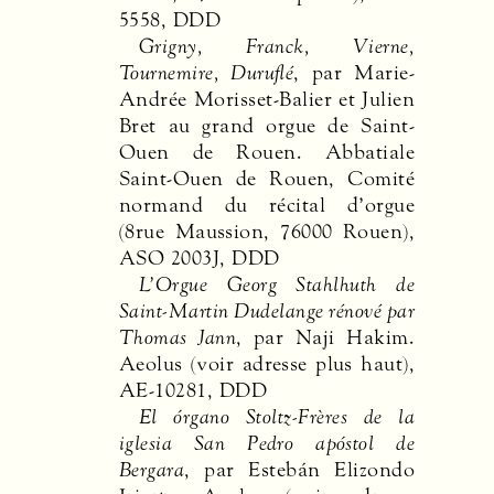
5558,
DDD
Grigny, Franck, Vierne,
Tournemire, Duruflé
, par Marie-
Andrée Morisset-Balier et Julien
Bret au grand orgue de Saint-
Ouen de Rouen. Abbatiale
Saint-Ouen de Rouen, Comité
normand du récital d’orgue
(8rue Maussion, 76000 Rouen),
ASO
2003J,
DDD
L’Orgue Georg Stahlhuth de
Saint-Martin Dudelange rénové par
Thomas Jann
, par Naji Hakim.
Aeolus (voir adresse plus haut),
AE-10281,
DDD
El órgano Stoltz-Frères de la
iglesia San Pedro apóstol de
Bergara
, par Estebán Elizondo