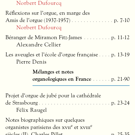
Norbert Dufourcq
Réflexions sur l’orgue, en marge des
Amis de l’orgue (1937-1957)
p. 7-10
Norbert Dufourcq
Béranger de Miramon Fitz-James
p. 11-12
Alexandre Cellier
Les aveugles et l’école d’orgue française
p. 13-19
Pierre Denis
Mélanges et notes
organologiques en France
p. 21-90
Projet d’orgue de jubé pour la cathédrale
de Strasbourg
p. 23-24
Félix Raugel
Notes biographiques sur quelques
e
e
organistes parisiens des
xvii
et
xviii
siècles (II). Charles Pillet
p. 25-35