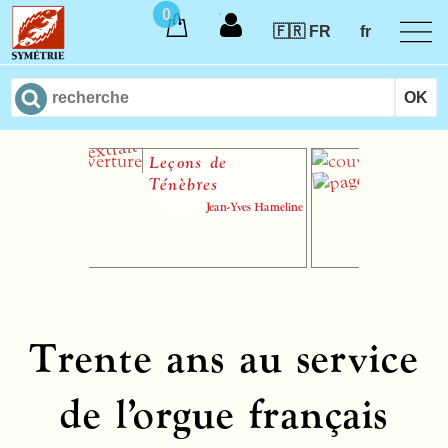
0
🇫🇷 FR
fr
Leçons de
Intermi
Ténèbres
d’auto
Jean-Yves Hameline
Trente ans au service
de l’orgue français