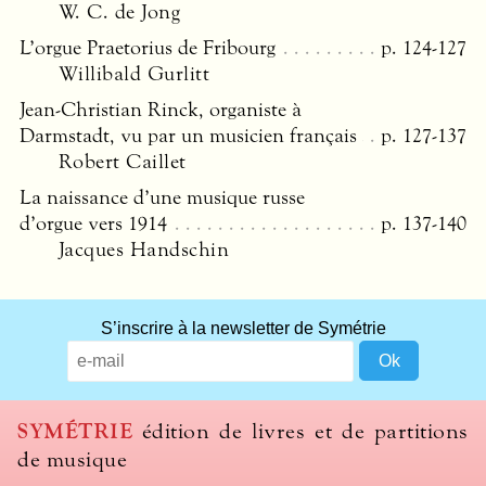
W. C. de Jong
L’orgue Praetorius de Fribourg
p. 124-127
Willibald Gurlitt
Jean-Christian Rinck, organiste à
Darmstadt, vu par un musicien français
p. 127-137
Robert Caillet
La naissance d’une musique russe
d’orgue vers 1914
p. 137-140
Jacques Handschin
What
S’inscrire à la newsletter de Symétrie
title
should
we
use
SYMÉTRIE
édition de livres et de partitions
to
de musique
name