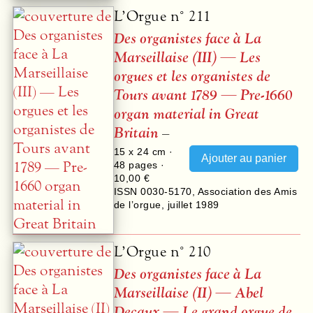
L’Orgue n° 211
Des organistes face à La
Marseillaise (
III
) — Les
orgues et les organistes de
Tours avant 1789 — Pre-1660
organ material in Great
Britain
–
15 x 24 cm ·
48
pages ·
10,00 €
ISSN 0030-5170
,
Association des Amis
de l’orgue
,
juillet 1989
L’Orgue n° 210
Des organistes face à La
Marseillaise (II) — Abel
Decaux — Le grand orgue de