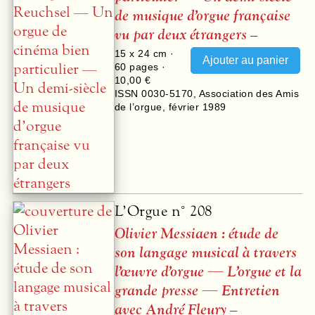
de musique d’orgue française
vu par deux étrangers
–
15 x 24 cm ·
60
pages ·
10,00 €
ISSN 0030-5170
,
Association des Amis
de l’orgue
,
février 1989
L’Orgue n° 208
Olivier Messiaen : étude de
son langage musical à travers
l’œuvre d’orgue — L’orgue et la
grande presse — Entretien
avec André Fleury
–