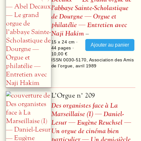
l’abbaye Sainte-Scholastique
de Dourgne — Orgue et
philatélie — Entretien avec
Naji Hakim
–
15 x 24 cm ·
44
pages ·
10,00 €
ISSN 0030-5170
,
Association des Amis
de l’orgue
,
avril 1989
L’Orgue n° 209
Des organistes face à La
Marseillaise (I) — Daniel-
Lesur — Eugène Reuchsel —
Un orgue de cinéma bien
particulier — Un demi-siècle