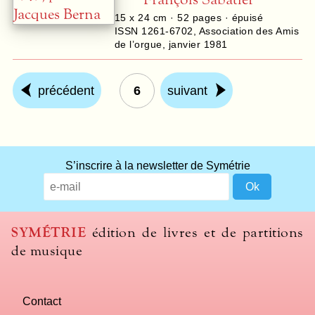
15 x 24 cm ·
52
pages · épuisé
ISSN 1261-6702
,
Association des Amis
de l’orgue
,
janvier 1981
précédent
6
suivant
S’inscrire à la newsletter de Symétrie
SYMÉTRIE
édition de livres et de partitions
de musique
Contact