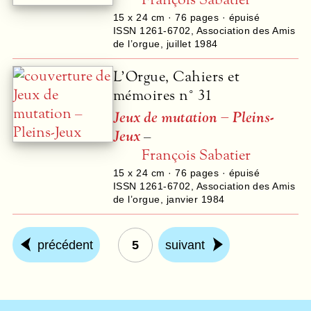
15 x 24 cm ·
76
pages · épuisé
ISSN 1261-6702
,
Association des Amis
de l’orgue
,
juillet 1984
L’Orgue, Cahiers et
mémoires n° 31
Jeux de mutation – Pleins-
Jeux
–
François Sabatier
15 x 24 cm ·
76
pages · épuisé
ISSN 1261-6702
,
Association des Amis
de l’orgue
,
janvier 1984
précédent
5
suivant