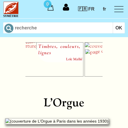
0
🇫🇷 FR
fr
Timbres, couleurs,
Quasi una
lignes
sequencia
Loïc Mallié
L’Orgue