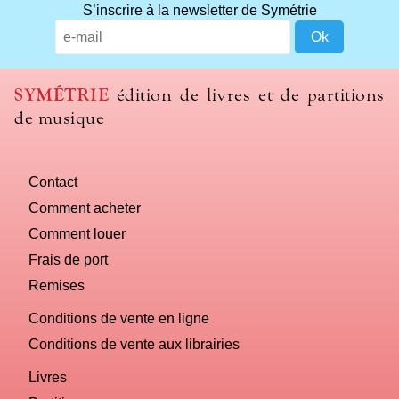
What
S’inscrire à la newsletter de Symétrie
title
should
we
use
SYMÉTRIE
édition de livres et de partitions
to
de musique
name
you
computer?
Contact
Comment acheter
Comment louer
Frais de port
Remises
Conditions de vente en ligne
Conditions de vente aux librairies
Livres