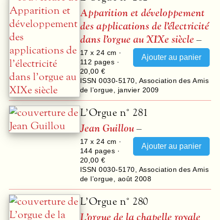
Apparition et développement
des applications de l’électricité
dans l’orgue au XIXe siècle
–
17 x 24 cm ·
112
pages ·
20,00 €
ISSN 0030-5170
,
Association des Amis
de l’orgue
,
janvier 2009
L’Orgue n° 281
Jean Guillou
–
17 x 24 cm ·
144
pages ·
20,00 €
ISSN 0030-5170
,
Association des Amis
de l’orgue
,
août 2008
L’Orgue n° 280
L’orgue de la chapelle royale