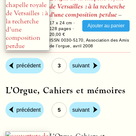
de Versailles : à la recherche
d’une composition perdue
–
17 x 24 cm ·
128
pages ·
20,00 €
ISSN 0030-5170
,
Association des Amis
de l’orgue
,
avril 2008
précédent
3
suivant
L’Orgue, Cahiers et mémoires
précédent
5
suivant