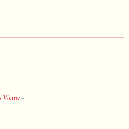
s Vierne
–