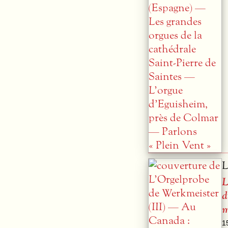
L
L
d
m
1