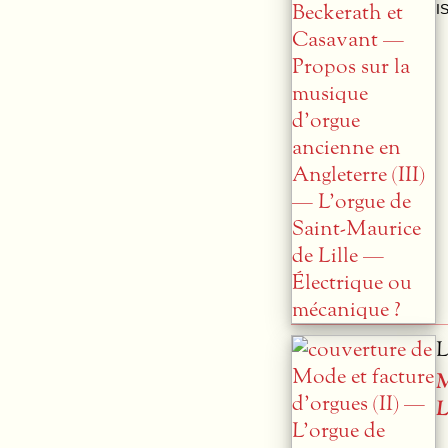
I
L
M
L