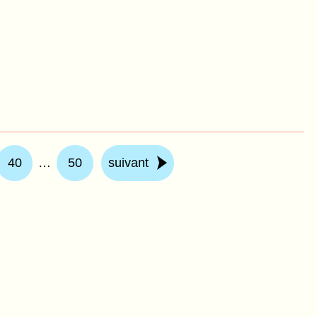
40
…
50
suivant