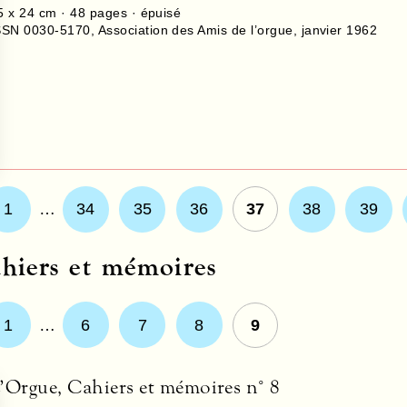
5 x 24 cm ·
48
pages · épuisé
SSN 0030-5170
,
Association des Amis de l’orgue
,
janvier 1962
1
…
34
35
36
37
38
39
hiers et mémoires
1
…
6
7
8
9
’Orgue, Cahiers et mémoires n° 8