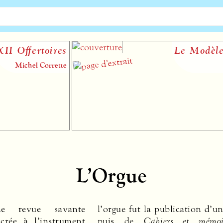
Le Modèle et l’Invention
Yves Balmer
L’Orgue
 revue savante
l’orgue fut la publication d’un
acrée à l’instrument
puis de
Cahiers et mémoi