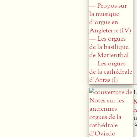
L
N
c
1
I