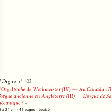
’Orgue n° 102
’Orgelprobe de Werkmeister (
III
) — Au Canada : Be
’orgue ancienne en Angleterre (
III
) — L’orgue de Sa
écanique ?
–
5 x 24 cm ·
48
pages · épuisé