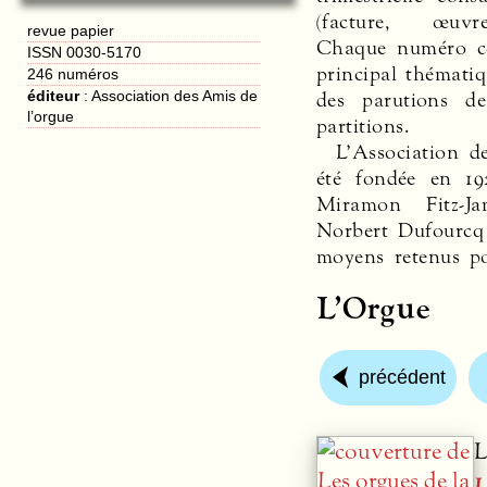
(facture, œuvre
revue papier
Chaque numéro c
ISSN 0030-5170
principal thémati
246 numéros
des parutions de
éditeur
:
Association des Amis de
l’orgue
partitions.
L’Association d
été fondée en 19
Miramon Fitz-Ja
Norbert Dufourcq 
moyens retenus p
L’Orgue
précédent
L
L