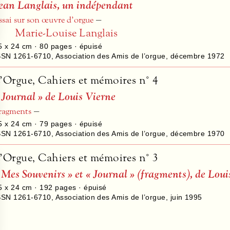
ean Langlais, un indépendant
–
ssai sur son œuvre d’orgue
Marie-Louise Langlais
5 x 24 cm ·
80
pages · épuisé
SSN 1261-6710
,
Association des Amis de l’orgue
,
décembre 1972
’Orgue, Cahiers et mémoires n° 4
 Journal » de Louis Vierne
–
ragments
5 x 24 cm ·
79
pages · épuisé
SSN 1261-6710
,
Association des Amis de l’orgue
,
décembre 1970
’Orgue, Cahiers et mémoires n° 3
 Mes Souvenirs » et « Journal » (fragments), de Loui
5 x 24 cm ·
192
pages · épuisé
SSN 1261-6710
,
Association des Amis de l’orgue
,
juin 1995