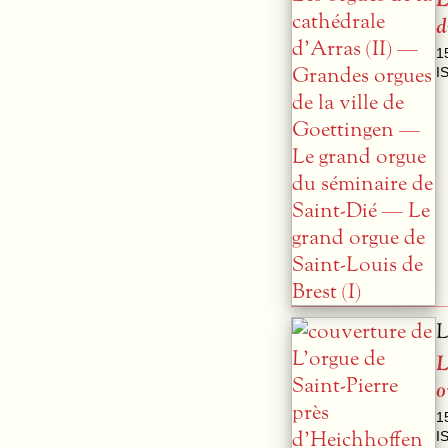
d
1
I
L
L
o
1
I