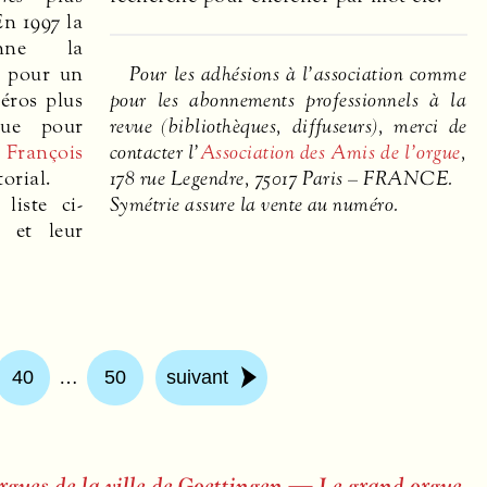
En 1997 la
nne la
é pour un
Pour les adhésions à l’association comme
éros plus
pour les abonnements professionnels à la
que pour
revue (bibliothèques, diffuseurs), merci de
.
François
contacter l’
Association des Amis de l’orgue
,
torial.
178 rue Legendre, 75017 Paris –
FRANCE
.
liste ci-
Symétrie assure la vente au numéro.
 et leur
40
…
50
suivant
orgues de la ville de Goettingen — Le grand orgue