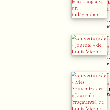
J
E
1
I
L
«
F
1
I
L
«
1
I