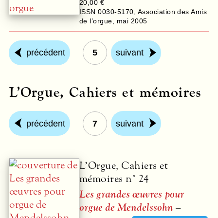
20,00 €
ISSN 0030-5170
,
Association des Amis
de l’orgue
,
mai 2005
précédent
5
suivant
L’Orgue, Cahiers et mémoires
précédent
7
suivant
L’Orgue, Cahiers et
mémoires n° 24
Les grandes œuvres pour
orgue de Mendelssohn
–