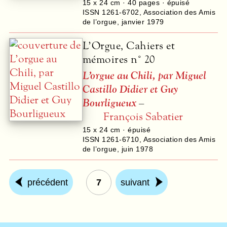
15 x 24 cm ·
40
pages · épuisé
ISSN 1261-6702
,
Association des Amis
de l’orgue
,
janvier 1979
L’Orgue, Cahiers et
mémoires n° 20
L’orgue au Chili, par Miguel
Castillo Didier et Guy
Bourligueux
–
François Sabatier
15 x 24 cm · épuisé
ISSN 1261-6710
,
Association des Amis
de l’orgue
,
juin 1978
précédent
7
suivant