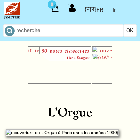
0
🇫🇷 FR
fr
80 notes clavecines
Regards su
Michel Cor
Henri Sauguet
L’Orgue