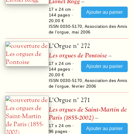
Lionel Rogg
–
17 x 24 cm ·
144
pages ·
20,00 €
ISSN 0030-5170
,
Association des Amis
de l’orgue
,
mai 2006
L’Orgue n° 272
Les orgues de Pontoise
–
17 x 24 cm ·
144
pages ·
20,00 €
ISSN 0030-5170
,
Association des Amis
de l’orgue
,
février 2006
L’Orgue n° 271
Les orgues de Saint-Martin de
Paris (1855-2002)
–
17 x 24 cm ·
96
pages ·