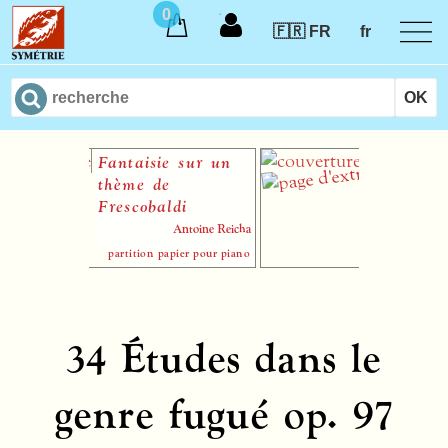
0
🇫🇷 FR
fr
Fantaisie sur un
Sonate en si bém
thème de
majeur op. 46,
Frescobaldi
n° 2
Antoine Reicha
Antoine Rei
partition papier pour piano
34 Études dans le
genre fugué op. 97