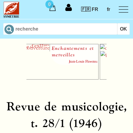
0
🇫🇷 FR
fr
Enchantements et
A
merveilles
Jean-Louis Florentz
Revue de musicologie,
t. 28/1 (1946)