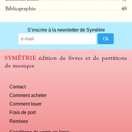
Bibliographie
48
What
S’inscrire à la newsletter de Symétrie
title
should
we
use
SYMÉTRIE
édition de livres et de partitions
to
de musique
name
you
computer?
Contact
Comment acheter
Comment louer
Frais de port
Remises
Conditions de vente en ligne