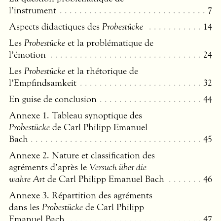
l’instrument
7
Aspects didactiques des
Probestücke
14
Les
Probestücke
et la problématique de
l’émotion
24
Les
Probestücke
et la rhétorique de
l’Empfindsamkeit
32
En guise de conclusion
44
Annexe 1. Tableau synoptique des
Probestücke
de Carl Philipp Emanuel
Bach
45
Annexe 2. Nature et classification des
agréments d’après le
Versuch über die
wahre Art
de Carl Philipp Emanuel Bach
46
Annexe 3. Répartition des agréments
dans les
Probestücke
de Carl Philipp
Emanuel Bach
47