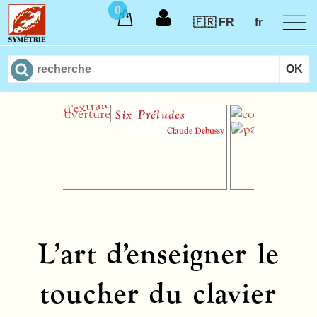
0
🇫🇷 FR
fr
Six Préludes
Mém
d’em
Claude Debussy
Br
L’art d’enseigner le
toucher du clavier