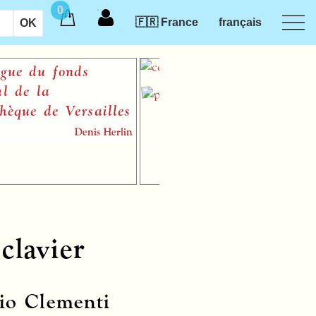
0
🇫🇷 France
français
 du fonds
Variat
 la
ue de Versailles
Denis Herlin
clavier
o Clementi