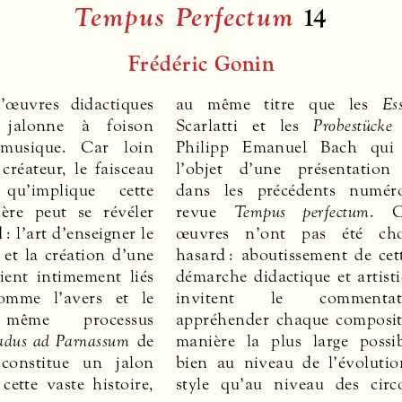
Tempus Perfectum
14
Frédéric Gonin
’œuvres didactiques
au même titre que les
Ess
 jalonne à foison
Scarlatti et les
Probestücke
 musique. Car loin
Philipp Emanuel Bach qui 
 créateur, le faisceau
l’objet d’une présentation 
qu’implique cette
dans les précédents numér
ière peut se révéler
revue
Tempus perfectum
. C
: l’art d’enseigner le
œuvres n’ont pas été cho
 et la création d’une
hasard : aboutissement de cet
ient intimement liés
démarche didactique et artisti
comme l’avers et le
invitent le comment
même processus
appréhender chaque composit
adus ad Parnassum
de
manière la plus large possib
constitue un jalon
bien au niveau de l’évoluti
cette vaste histoire,
style qu’au niveau des circ