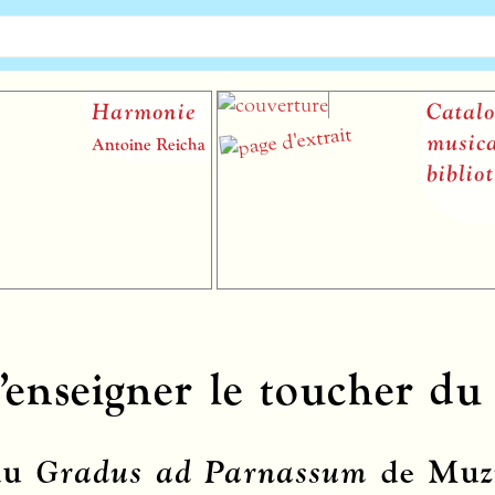
Harmonie
Catalogue
musical de
Antoine Reicha
bibliothèq
d’enseigner le toucher du 
 du
Gradus ad Parnassum
de Muzi