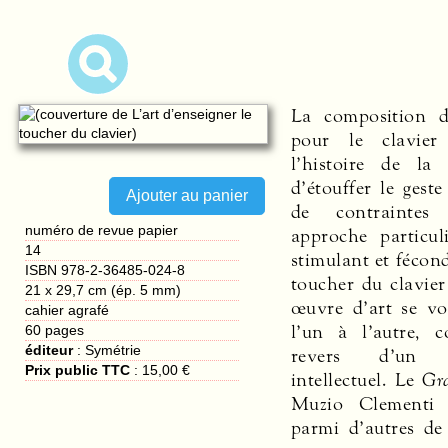
La composition d
pour le clavier
l’histoire de la
d’étouffer le geste
de contraintes 
numéro de revue papier
approche particul
14
stimulant et fécond 
ISBN 978-2-36485-024-8
toucher du clavier
21 x 29,7 cm (ép. 5 mm)
œuvre d’art se vo
cahier agrafé
l’un à l’autre, 
60
pages
éditeur
:
Symétrie
revers d’un 
Prix public TTC
:
15,00 €
intellectuel. Le
Gr
Muzio Clementi 
parmi d’autres de 