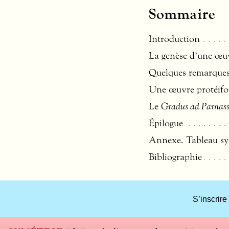
Sommaire
Introduction
La genèse d’une œu
Quelques remarques
Une œuvre protéif
Le
Gradus ad Parnas
Épilogue
Annexe. Tableau s
Bibliographie
What
S’inscrire
title
should
we