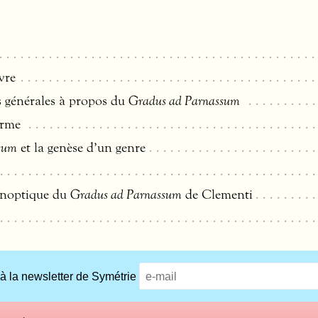
vre
 générales à propos du
Gradus ad Parnassum
orme
sum
et la genèse d’un genre
ynoptique du
Gradus ad Parnassum
de Clementi
 à la newsletter de Symétrie