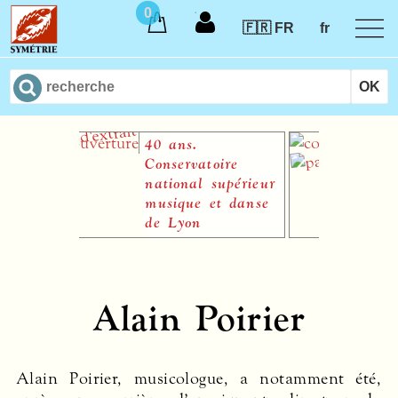
0
🇫🇷 FR
fr
40 ans.
Le 
Conservatoire
national supérieur
musique et danse
de Lyon
Alain Poirier
Alain Poirier
Alain Poirier, musicologue, a notamment été,