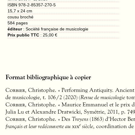
ISBN 978-2-85357-270-5
15,7 x 24 cm
cousu broché
584
pages
éditeur
:
Société française de musicologie
Prix public TTC
:
25,00 €
Format bibliographique à copier
Corbier
, Christophe. « Performing Antiquity. Ancien
de musicologie, t. 106/2 (2020) (
Revue de musicologie
tome
Corbier
, Christophe. « Maurice Emmanuel et le prix de 
Julia Lu et Alexandre Dratwicki, Symétrie, 2011, p. 749
Corbier
, Christophe. « Des
Troyens
(1863) d’Hector Ber
e
français et leur redécouverte au
xix
siècle
, coordination de