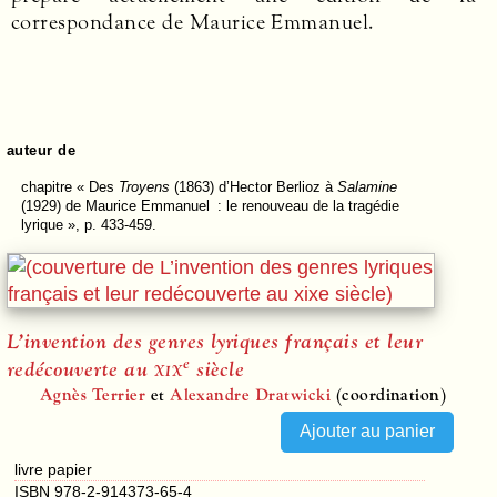
correspondance de Maurice Emmanuel.
auteur de
chapitre
« Des
Troyens
(1863) d’Hector Berlioz à
Salamine
(1929) de Maurice Emmanuel : le renouveau de la tragédie
lyrique », p. 433-459.
L’invention des genres lyriques français et leur
e
redécouverte au
xix
siècle
Agnès Terrier
et
Alexandre Dratwicki
(coordination)
livre papier
ISBN 978-2-914373-65-4