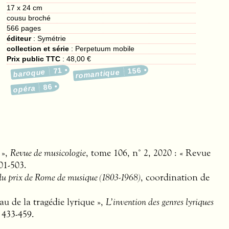
17 x 24 cm
cousu broché
566
pages
éditeur
:
Symétrie
collection et série
: Perpetuum mobile
Prix public TTC
:
48,00 €
71
156
baroque
romantique
86
opéra
 »,
Revue de musicologie
, tome 106, n° 2, 2020 : « Revue
01-503.
u prix de Rome de musique (1803-1968)
, coordination de
 de la tragédie lyrique »,
L’invention des genres lyriques
 433-459.