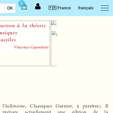
0
🇫🇷 France
français
on à la théorie
ues
les
Vincenzo Caporaletti
l’hellénisme
, Classiques Garnier, à paraître). Il
prépare actuellement une édition de la