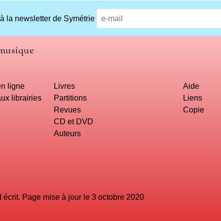
 à la newsletter de Symétrie
 musique
n ligne
Livres
Aide
ux librairies
Partitions
Liens
Revues
Copie
CD et DVD
Auteurs
crit. Page mise à jour le 3 octobre 2020