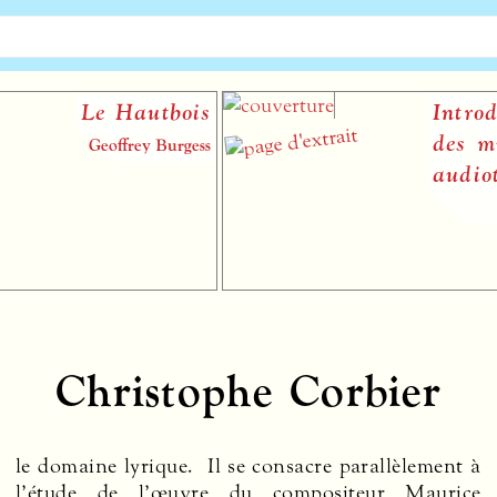
Le Hautbois
Introducti
des musiq
Geoffrey Burgess
audiotacti
Christophe Corbier
le domaine lyrique. Il se consacre parallèlement à
l’étude de l’œuvre du compositeur Maurice