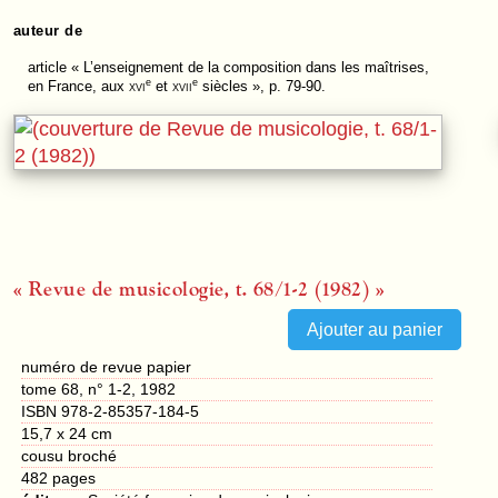
auteur de
article
« L’enseignement de la composition dans les maîtrises,
e
e
en France, aux
xvi
et
xvii
siècles », p. 79-90.
« Revue de musicologie, t. 68/1-2 (1982) »
numéro de revue papier
tome 68, n° 1-2, 1982
ISBN 978-2-85357-184-5
15,7 x 24 cm
cousu broché
482
pages