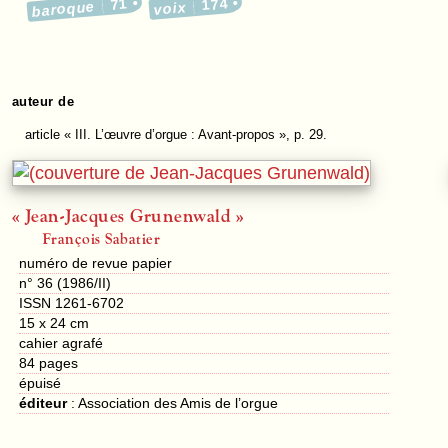
71
174
baroque
voix
auteur de
article
« III. L’œuvre d’orgue : Avant-propos », p. 29.
« Jean-Jacques Grunenwald »
François Sabatier
numéro de revue papier
n° 36 (1986/II)
ISSN 1261-6702
15 x 24 cm
cahier agrafé
84
pages
épuisé
éditeur
:
Association des Amis de l’orgue