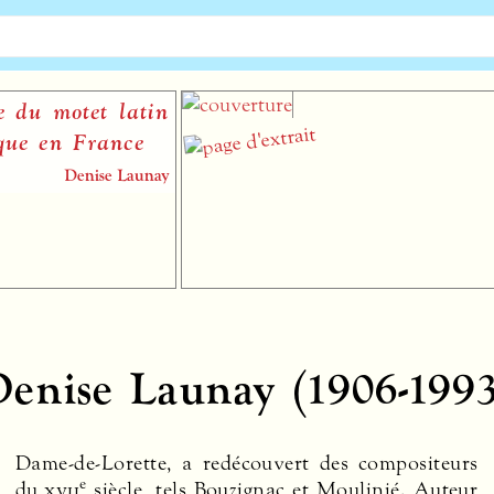
n
Le Hautboi
Geoffrey Burges
y
enise Launay (1906-199
e
du
xvii
siècle, tels Bouzignac et Moulinié. Auteur