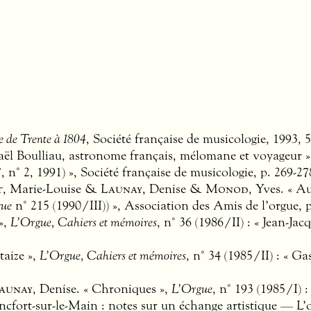
e de Trente à 1804
, Société française de musicologie, 1993, 
maël Boulliau, astronome français, mélomane et voyageur 
 n° 2, 1991) », Société française de musicologie, p. 269-27
t
, Marie-Louise &
Launay
, Denise &
Monod
, Yves. « 
gue
n° 215 (1990/
III
)) », Association des Amis de l’orgue, p
»,
L’Orgue, Cahiers et mémoires
, n° 36 (1986/II) : « Jean-J
taize »,
L’Orgue, Cahiers et mémoires
, n° 34 (1985/II) : « Ga
aunay
, Denise. « Chroniques »,
L’Orgue
, n° 193 (1985/I) 
cfort-sur-le-Main : notes sur un échange artistique — L’