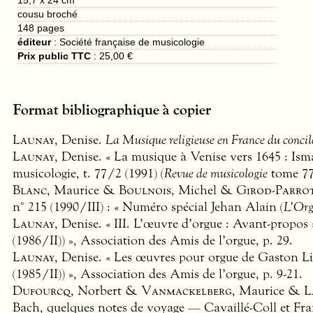
15,7 x 24 cm
cousu broché
148
pages
éditeur
:
Société française de musicologie
Prix public TTC
:
25,00 €
Format bibliographique à copier
Launay
, Denise.
La Musique religieuse en France du concil
Launay
, Denise. « La musique à Venise vers 1645 : Is
musicologie, t. 77/2 (1991) (
Revue de musicologie
tome 77,
Blanc
, Maurice &
Boulnois
, Michel &
Girod-Parro
n° 215 (1990/III) : « Numéro spécial Jehan Alain (
L’Or
Launay
, Denise. « III. L’œuvre d’orgue : Avant-propos 
(1986/II)) », Association des Amis de l’orgue, p. 29.
Launay
, Denise. « Les œuvres pour orgue de Gaston Li
(1985/II)) », Association des Amis de l’orgue, p. 9-21.
Dufourcq
, Norbert &
Vanmackelberg
, Maurice &
L
Bach, quelques notes de voyage — Cavaillé-Coll et Fran