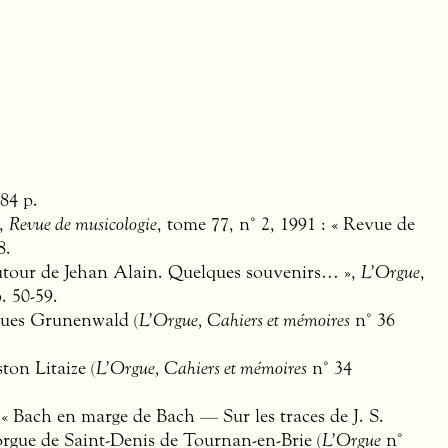
584 p.
»,
Revue de musicologie
, tome 77, n° 2, 1991 : « Revue de
8.
Autour de Jehan Alain. Quelques souvenirs… »,
L’Orgue
,
. 50-59.
acques Grunenwald (
L’Orgue, Cahiers et mémoires
n° 36
ston Litaize (
L’Orgue, Cahiers et mémoires
n° 34
: « Bach en marge de Bach — Sur les traces de J. S.
orgue de Saint-Denis de Tournan-en-Brie (
L’Orgue
n°