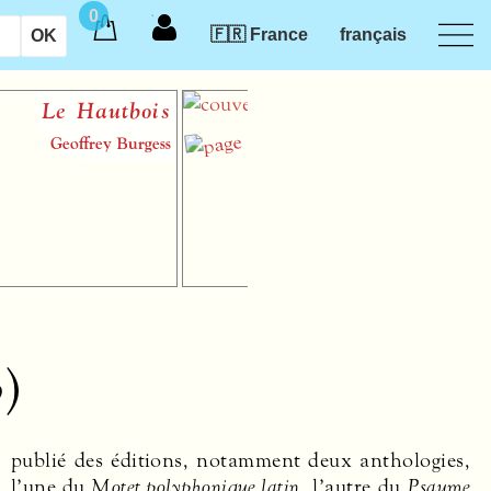
0
🇫🇷 France
français
s
Introduction à la théorie
des musiques
s
audiotactiles
Vincenzo Caporalet
3)
publié des éditions, notamment deux anthologies,
l’une du
Motet polyphonique latin
, l’autre du
Psaume