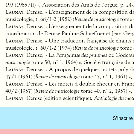
193 (1985/I)) », Association des Amis de l’orgue, p. 24-
Launay
, Denise. « L’enseignement de la composition da
musicologie, t. 68/1-2 (1982) (
Revue de musicologie
tome 6
Launay
, Denise. « L’enseignement de la composition da
coordination de Denise Paulme-Schaeffner et Jean Gergel
Launay
, Denise. « Une traduction française de chants
musicologie, t. 60/1-2 (1974) (
Revue de musicologie
tome 6
Launay
, Denise. « La
Paraphrase des psaumes
de Godeau 
musicologie
tome 50, n° 1, 1964) », Société française de m
Launay
, Denise. « À propos de quelques motets polyp
47/1 (1961) (
Revue de musicologie
tome 47, n° 1, 1961) », 
Launay
, Denise. « Les motets à double choeur en Fran
40/2 (1957) (
Revue de musicologie
tome 40, n° 2, 1957) »,
Launay
, Denise (édition scientifique).
Anthologie du mote
S’inscrire