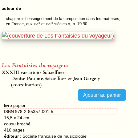
auteur de
chapitre
« L’enseignement de la composition dans les maîtrises,
e
e
en France, aux
xvi
et
xvii
siècles », p. 79-90.
Les Fantaisies du voyageur
XXXIII
variations Schaeffner
Denise Paulme-Schaeffner et Jean Gergely
(coordination)
livre papier
ISBN 978-2-85357-001-5
15,5 x 24 cm
cousu broché
416
pages
éditeur
:
Société française de musicologie