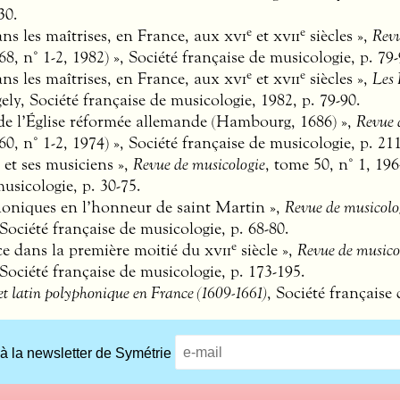
30.
e
e
ns les maîtrises, en France, aux
xvi
et
xvii
siècles »,
Revu
8, n° 1-2, 1982) », Société française de musicologie, p. 79-
e
e
ns les maîtrises, en France, aux
xvi
et
xvii
siècles »,
Les 
y, Société française de musicologie, 1982, p. 79-90.
 de l’Église réformée allemande (Hambourg, 1686) »,
Revue 
0, n° 1-2, 1974) », Société française de musicologie, p. 21
et ses musiciens »,
Revue de musicologie
, tome 50, n° 1, 196
usicologie, p. 30-75.
honiques en l’honneur de saint Martin »,
Revue de musicolo
Société française de musicologie, p. 68-80.
e
ce dans la première moitié du
xvii
siècle »,
Revue de musico
 Société française de musicologie, p. 173-195.
t latin polyphonique en France (1609-1661)
, Société française
 à la newsletter de Symétrie