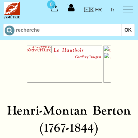
0
🇫🇷 FR
fr
Le Hautbois
I
t
Geoffrey Burgess
m
a
Henri-Montan Berton
(1767-1844)