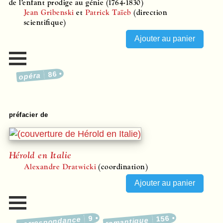
de l’enfant prodige au génie (1764-1830)
Jean Gribenski
et
Patrick Taïeb
(direction
scientifique)
86
opéra
préfacier de
Hérold en Italie
Alexandre Dratwicki
(coordination)
9
156
correspondance
romantique