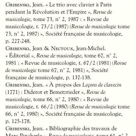
Gribenski
, Jean. « Le trio avec clavier à Paris
pendant la Révolution et l’Empire »,
Revue de
musicologie
, tome 73, n° 2, 1987 : « Revue de
musicologie, t. 73/2 (1987) (
Revue de musicologie
tome
73, n° 2, 1987) », Société française de musicologie,
p. 227-248.
Gribenski
, Jean &
Nectoux
, Jean-Michel.
« Éditorial »,
Revue de musicologie
, tome 67, n° 2,
1981 : « Revue de musicologie, t. 67/2 (1981) (
Revue
de musicologie
tome 67, n° 2, 1981) », Société
française de musicologie, p. 137-138.
Gribenski
, Jean. « À propos des
Leçons de clavecin
(1771) : Diderot et Bemetzrieder »,
Revue de
musicologie
, tome 66, n° 2, 1980 : « Revue de
musicologie, t. 66/2 (1980) (
Revue de musicologie
tome
66, n° 2, 1980) », Société française de musicologie,
p. 125-178.
Gribenski
, Jean. « Bibliographie des travaux de
Marc Pincherle »,
Revue de musicologie
, tome 61, n° 2,