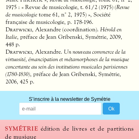
1975 : « Revue de musicologie, t. 61/2 (1975) (
Revue
de musicologie
tome 61, n° 2, 1975) », Société
française de musicologie, p. 178-196.
Dratwicki
, Alexandre (coordination).
Hérold en
Italie
, préface de Jean Gribenski, Symétrie, 2009,
448 p.
Dratwicki
, Alexandre.
Un nouveau commerce de la
virtuosité, émancipation et métamorphoses de la musique
concertante au sein des institutions musicales parisiennes
(1780-1830)
, préface de Jean Gribenski, Symétrie,
2006, 425 p.
S’inscrire à la newsletter de Symétrie
SYMÉTRIE
édition de livres et de partitions
de musique