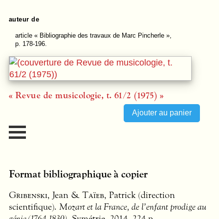
auteur de
article
« Bibliographie des travaux de Marc Pincherle »,
p. 178-196.
« Revue de musicologie, t. 61/2 (1975) »
Format bibliographique à copier
Gribenski
, Jean &
Taïeb
, Patrick (direction
scientifique).
Mozart et la France, de l’enfant prodige au
génie (1764-1830)
, Symétrie, 2014, 224 p.