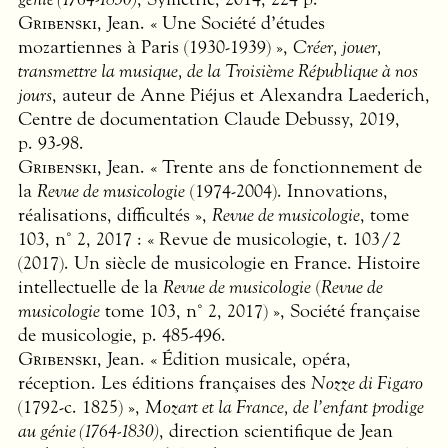
Gribenski
, Jean. « Une Société d’études
mozartiennes à Paris (1930-1939) »,
Créer, jouer,
transmettre la musique, de la Troisième République à nos
jours
, auteur de Anne Piéjus et Alexandra Laederich,
Centre de documentation Claude Debussy, 2019,
p. 93-98.
Gribenski
, Jean. « Trente ans de fonctionnement de
la
Revue de musicologie
(1974-2004). Innovations,
réalisations, difficultés »,
Revue de musicologie
, tome
103, n° 2, 2017 : « Revue de musicologie, t. 103/2
(2017). Un siècle de musicologie en France. Histoire
intellectuelle de la
Revue de musicologie
(
Revue de
musicologie
tome 103, n° 2, 2017) », Société française
de musicologie, p. 485-496.
Gribenski
, Jean. « Édition musicale, opéra,
réception. Les éditions françaises des
Nozze di Figaro
(1792-c. 1825) »,
Mozart et la France, de l’enfant prodige
au génie (1764-1830)
, direction scientifique de Jean