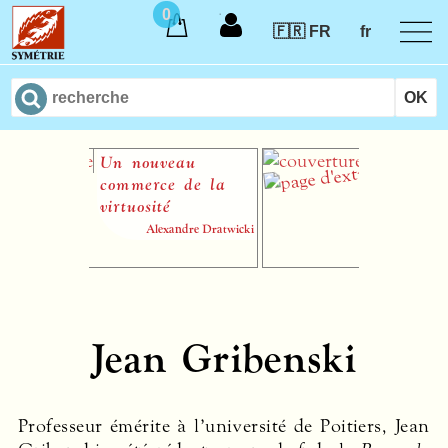
0
🇫🇷 FR
fr
Un nouveau
Hérold en Italie
commerce de la
Alexandre Dratwi
virtuosité
Alexandre Dratwicki
Jean Gribenski
Professeur émérite à l’université de Poitiers, Jean