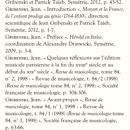
Gribenski et Patrick Taïeb, Symétrie, 2012, p. 43-52.
Gribenski
, Jean. « Introduction »,
Mozart et la France,
de l’enfant prodige au génie (1764-1830)
, direction
scientifique de Jean Gribenski et Patrick Taïeb,
Symétrie, 2012, p. 1-7.
Gribenski
, Jean. « Préface »,
Hérold en Italie
,
coordination de Alexandre Dratwicki, Symétrie,
2009, p. 3-4.
Gribenski
, Jean. « Quelques réflexions sur l’édition
e
musicale parisienne à la fin du
xviii
siècle et au
e
début du
xix
siècle »,
Revue de musicologie
, tome 84,
n° 2, 1998 : « Revue de musicologie, t. 84/2 (1998)
(
Revue de musicologie
tome 84, n° 2, 1998) », Société
française de musicologie, p. 304-306.
Gribenski
, Jean. « Avant-propos »,
Revue de
musicologie
, tome 84, n° 1, 1998 : « Revue de
musicologie, t. 84/1 (1998) (
Revue de musicologie
tome
84, n° 1, 1998) », Société française de musicologie,
p. 63-66.