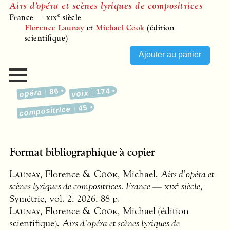
Airs d’opéra et scènes lyriques de compositrices
e
France —
xix
siècle
Florence Launay
et
Michael Cook
(édition
scientifique)
86
174
opéra
voix
45
compositrice
Format bibliographique à copier
Launay
, Florence &
Cook
, Michael.
Airs d’opéra et
e
scènes lyriques de compositrices. France —
xix
siècle
,
Symétrie, vol. 2, 2026, 88 p.
Launay
, Florence &
Cook
, Michael (édition
scientifique).
Airs d’opéra et scènes lyriques de