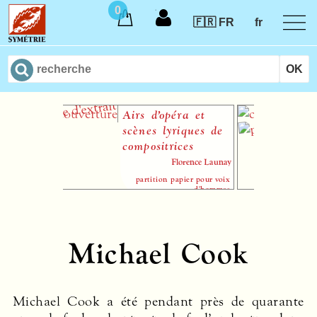
0
🇫🇷 FR
fr
Airs d’opéra et
L
scènes lyriques de
compositrices
Florence Launay
partition papier pour voix
d'hommes
Michael Cook
Michael Cook a été pendant près de quarante