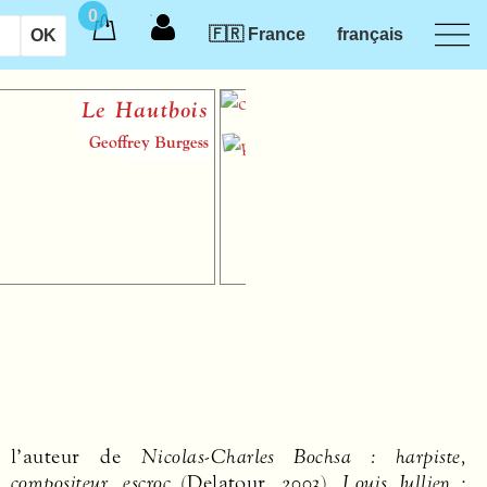
0
🇫🇷 France
français
Le Hautbois
Introduct
des musi
Geoffrey Burgess
audiotact
l’auteur de
Nicolas-Charles Bochsa : harpiste,
compositeur, escroc
(Delatour, 2003),
Louis Jullien :