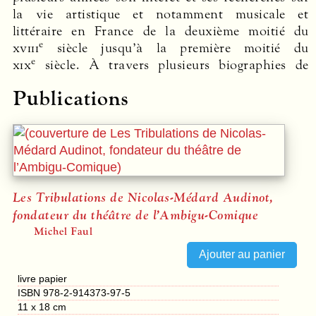
la vie artistique et notamment musicale et
littéraire en France de la deuxième moitié du
e
xviii
siècle jusqu’à la première moitié du
e
xix
siècle. À travers plusieurs biographies de
facettes peu connues de l’histoire artistique. Il est
Publications
Les Tribulations de Nicolas-Médard Audinot,
fondateur du théâtre de l’Ambigu-Comique
Michel Faul
livre papier
ISBN 978-2-914373-97-5
11 x 18 cm