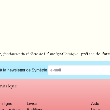
t, fondateur du théâtre de l’Ambigu-Comique
, préface de Patr
 à la newsletter de Symétrie
 musique
n ligne
Livres
Aide
ux librairies
Partitions
Liens