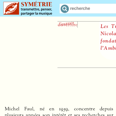
Les Tribu
Nicolas-
fondateur
l’Ambigu
Michel Faul, né en 1959, concentre depuis
plusieurs années son intérêt et ses recherches sur