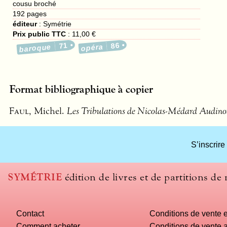
cousu broché
192
pages
éditeur
:
Symétrie
Prix public TTC
:
11,00 €
71
86
baroque
opéra
Format bibliographique à copier
Faul
, Michel.
Les Tribulations de Nicolas-Médard Audino
S’inscrire
SYMÉTRIE
édition de livres et de partitions de
Contact
Conditions de vente e
Comment acheter
Conditions de vente a