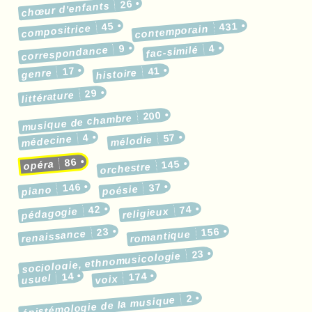
26
chœur d’enfants
45
431
compositrice
contemporain
9
4
correspondance
fac-similé
17
41
genre
histoire
29
littérature
200
musique de chambre
4
57
médecine
mélodie
86
145
opéra
orchestre
146
37
poésie
piano
42
74
pédagogie
religieux
23
156
renaissance
romantique
23
sociologie, ethnomusicologie
14
174
usuel
voix
2
épistémologie de la musique