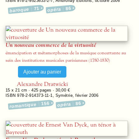
ISBN 978-2-9523633-2-7
,
Ambronay Éditions
,
octobre 2006
71
86
baroque
opéra
Un nouveau commerce de la virtuosité
émancipation et métamorphoses de la musique concertante au
sein des institutions musicales parisiennes (1780-1830)
Alexandre Dratwicki
15 x 21 cm ·
425
pages ·
30,00 €
ISBN 978-2-914373-11-1
,
Symétrie
,
février 2006
156
86
opéra
romantique