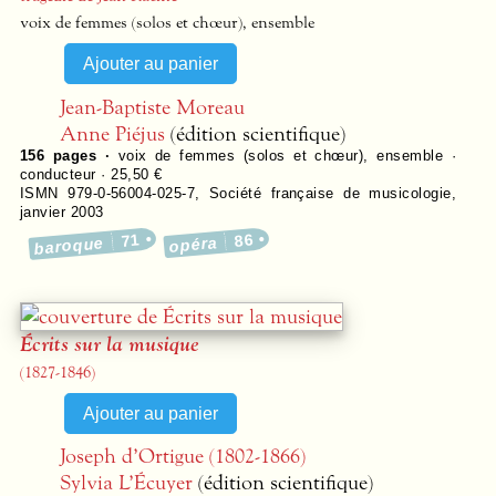
voix de femmes (solos et chœur), ensemble
Jean-Baptiste Moreau
Anne Piéjus
(édition scientifique)
156
pages ·
voix de femmes (solos et chœur), ensemble ·
conducteur · 25,50 €
ISMN 979-0-56004-025-7
,
Société française de musicologie
,
janvier 2003
71
86
baroque
opéra
Écrits sur la musique
(1827-1846)
Joseph d’Ortigue (1802-1866)
Sylvia L’Écuyer
(édition scientifique)