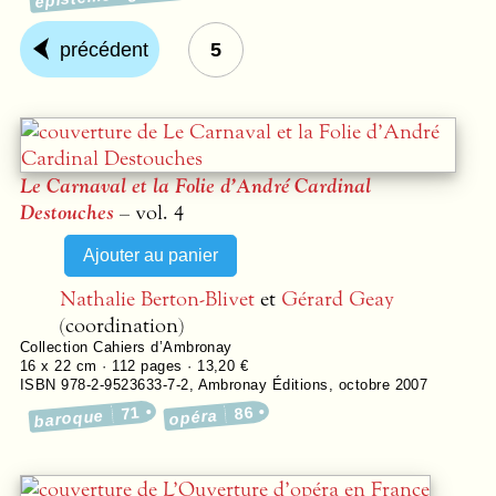
précédent
5
Le Carnaval et la Folie
d’André Cardinal
Destouches
– vol. 4
Nathalie Berton-Blivet
et
Gérard Geay
(coordination)
Collection
Cahiers d’Ambronay
16 x 22 cm ·
112
pages ·
13,20 €
ISBN 978-2-9523633-7-2
,
Ambronay Éditions
,
octobre 2007
71
86
baroque
opéra