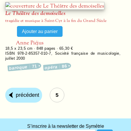
Le Théâtre des demoiselles
tragédie et musique à Saint-Cyr à la fin du Grand Siècle
Anne Piéjus
18,5 x 23,5 cm ·
848
pages ·
65,30 €
ISBN 978-2-85357-010-7
,
Société française de musicologie
,
juillet 2000
71
86
baroque
opéra
précédent
5
What
S’inscrire à la newsletter de Symétrie