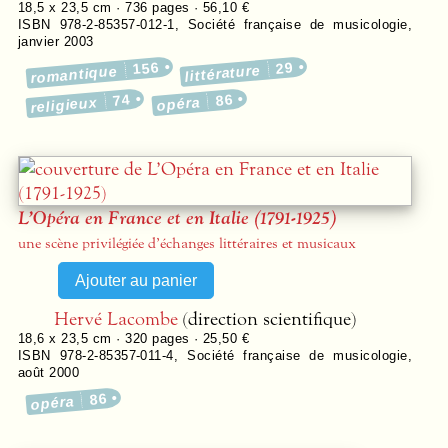
18,5 x 23,5 cm ·
736
pages ·
56,10 €
ISBN 978-2-85357-012-1
,
Société française de musicologie
,
janvier 2003
156
29
littérature
romantique
74
86
religieux
opéra
L’Opéra en France et en Italie (1791-1925)
une scène privilégiée d’échanges littéraires et musicaux
Hervé Lacombe
(direction scientifique)
18,6 x 23,5 cm ·
320
pages ·
25,50 €
ISBN 978-2-85357-011-4
,
Société française de musicologie
,
août 2000
86
opéra