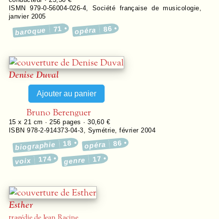
ISMN 979-0-56004-026-4
,
Société française de musicologie
,
janvier 2005
71
86
baroque
opéra
Denise Duval
Bruno Berenguer
15 x 21 cm ·
256
pages ·
30,60 €
ISBN 978-2-914373-04-3
,
Symétrie
,
février 2004
18
86
biographie
opéra
174
17
genre
voix
Esther
tragédie de Jean Racine