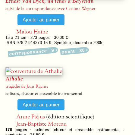
Ernest Van Dyck, un ténor à Bayreuth
suivi de la correspondance avec Cosima Wagner
Malou Haine
15 x 21 cm ·
273
pages ·
30,00 €
ISBN 978-2-914373-15-9
,
Symétrie
,
décembre 2005
9
86
correspondance
opéra
Athalie
tragédie de Jean Racine
solistes, chœur et ensemble instrumental
Anne Piéjus
(édition scientifique)
Jean-Baptiste Moreau
176
pages ·
solistes, chœur et ensemble instrumental ·
conducteur · 25,50 €