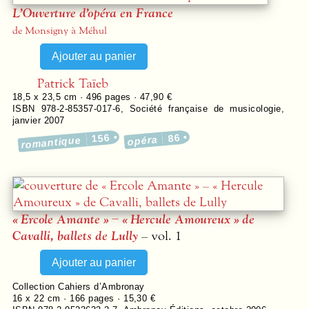
L’Ouverture d’opéra en France
de Monsigny à Méhul
Patrick Taïeb
18,5 x 23,5 cm ·
496
pages ·
47,90 €
ISBN 978-2-85357-017-6
,
Société française de musicologie
,
janvier 2007
156
86
opéra
romantique
« Ercole Amante » – « Hercule Amoureux » de
Cavalli, ballets de Lully
– vol. 1
Collection
Cahiers d’Ambronay
16 x 22 cm ·
166
pages ·
15,30 €