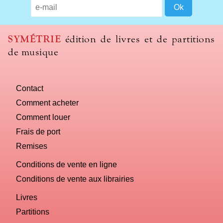
title
should
we
use
SYMÉTRIE
édition de livres et de partitions
to
de musique
name
you
computer?
Contact
Comment acheter
Comment louer
Frais de port
Remises
Conditions de vente en ligne
Conditions de vente aux librairies
Livres
Partitions