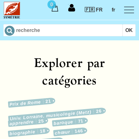
0
🇫🇷 FR
fr
Explorer par
catégories
21
Prix de Rome
26
Univ. Lorraine, musicologie (Metz)
25
71
apprendre
baroque
18
146
biographie
chœur