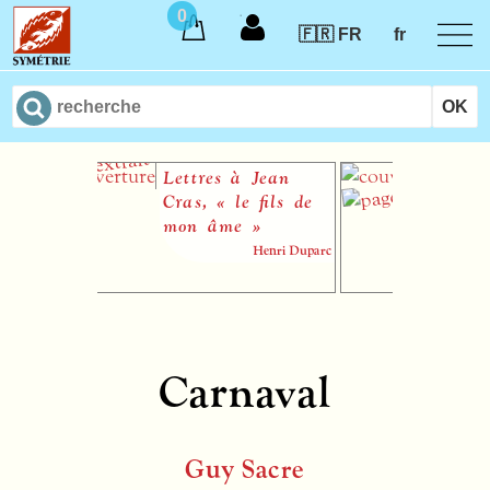
0
🇫🇷 FR
fr
Lettres à Jean
Six No
Cras, « le fils de
Éventai
mon âme »
Henri Duparc
Carnaval
Guy Sacre