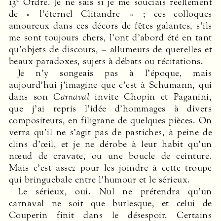
13
Ordre. Je ne sais si je me souciais réellement
de « l’éternel Clitandre » ; ces ­colloques
amoureux dans ces décors de fêtes ­galantes, s’ils
me sont toujours chers, l’ont d’abord été en tant
qu’objets de discours, – allumeurs de querelles et
beaux paradoxes, sujets à débats ou récitations.
Je n’y songeais pas à l’époque, mais
aujourd’hui j’­imagine que c’est à Schumann, qui
dans son
Carnaval
invite Chopin et Paganini,
que j’ai repris l’idée d’­hommages à divers
compositeurs, en filigrane de quelques pièces. On
verra qu’il ne s’agit pas de pastiches, à peine de
clins d’œil, et je ne dérobe à leur habit qu’un
nœud de cravate, ou une boucle de ceinture.
Mais c’est assez pour les joindre à cette troupe
qui bringuebale entre l’humour et le sérieux.
Le sérieux, oui. Nul ne prétendra qu’un
carnaval ne soit que burlesque, et celui de
Couperin finit dans le désespoir. Certains