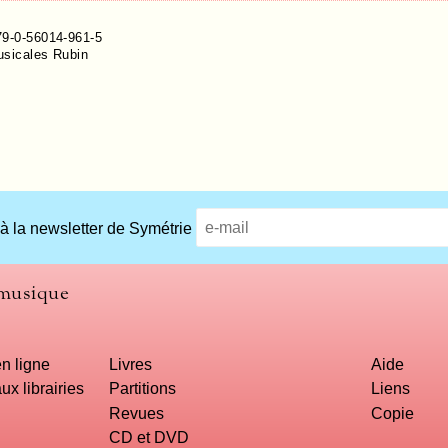
9-0-56014-961-5
usicales Rubin
 à la newsletter de Symétrie
 musique
n ligne
Livres
Aide
ux librairies
Partitions
Liens
Revues
Copie
CD et DVD