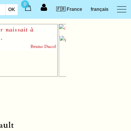
0
🇫🇷 France
français
issait à
L
Bruno Ducol
ault