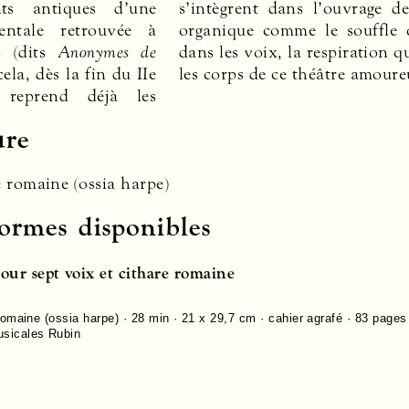
nts antiques d’une
s’intègrent dans l’ouvrage d
mentale retrouvée à
organique comme le souffle 
s (dits
Anonymes de
dans les voix, la respiration q
cela, dès la fin du IIe
les corps de ce théâtre amoure
reprend déjà les
ure
e romaine (ossia harpe)
formes disponibles
pour sept voix et cithare romaine
romaine (ossia harpe) · 28 min · 21 x 29,7 cm · cahier agrafé ·
83
pages
usicales Rubin