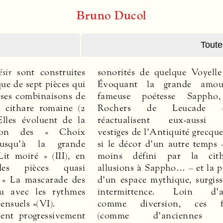
Bruno Ducol
Toute
sir
sont construites
sonorités de quelque Voyelle
e de sept pièces qui
Évoquant la grande amou
rses combinaisons de
fameuse poétesse Sappho
a cithare romaine (2
Rochers de Leucade
Elles évoluent de la
réactualisent eux-aussi 
ation des « Choix
vestiges de l’Antiquité grecq
usqu’à la grande
si le décor d’un autre temps 
Lit moiré » (
III
), en
moins défini par la cith
es pièces quasi
allusions à Sappho… – et la p
 « La mascarade des
d’un espace mythique, surgiss
u avec les rythmes
intermittence. Loin d’ap
sensuels »(VI).
comme diversion, ces fr
ssent progressivement
(comme d’anciennes tes