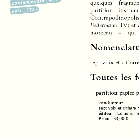
contemporain
quelques fragme
partition instru
174
voix
Contrapollinopoli
Bellermann
, IV) et 
morceau – qui 
Nomenclat
sept voix et cithar
Toutes les 
partition papier 
conducteur
sept voix et cithare 
éditeur
:
Éditions m
Price
:
53,00 €