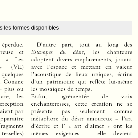
s les formes disponibles
 éperdue.
D’autre part, tout au long des
reuse et
Estampes du désir
, les chanteurs
, « Les
adoptent divers emplacements, jouant
 » (
VII
)
avec l’espace et mettant en valeur
quelques
l’acoustique de lieux uniques, écrins
ue. Comme
d’un patrimoine qui reflète lui-même
– plus ou
les mosaïques du temps.
are, les
Enfin, agrémentée de voix
erception
enchanteresses, cette création ne se
aient par
présente pas seulement comme
paraître
métaphore du désir amoureux – l’art
agments
d’écrire et l’ « art d’aimer » ont les
selles)
mêmes exigences – elle devient