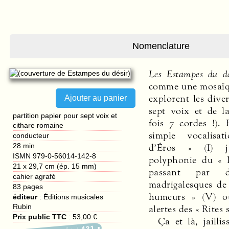
Nomenclature
Les Estampes du dé
comme une mosaïqu
explorent les dive
sept voix et de l
partition papier pour sept voix et
fois 7 cordes !). 
cithare romaine
simple vocalis
conducteur
28 min
d’Éros » (I) j
ISMN 979-0-56014-142-8
polyphonie du « 
21 x 29,7 cm (ép. 15 mm)
passant par d
cahier agrafé
madrigalesques de
83
pages
humeurs » (V) o
éditeur
:
Éditions musicales
Rubin
alertes des « Rites 
Prix public TTC
:
53,00 €
Ça et là, jailli
431