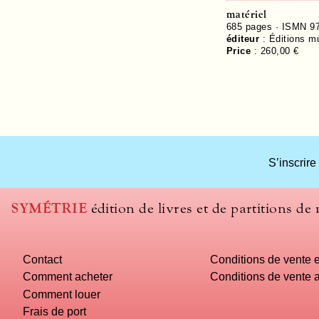
matériel
685
pages ·
ISMN 97
éditeur
:
Éditions m
Price
:
260,00 €
What
S’inscrire
title
should
we
SYMÉTRIE
édition de livres et de partitions de
use
to
name
Contact
Conditions de vente e
you
computer?
Comment acheter
Conditions de vente a
Comment louer
Frais de port