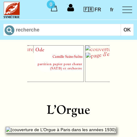
0
🇫🇷 FR
fr
Ode
Enchantement
merveilles
Camille Saint-Saëns
Jean-Louis 
partition papier pour chœur
(SATB) et orchestre
L’Orgue