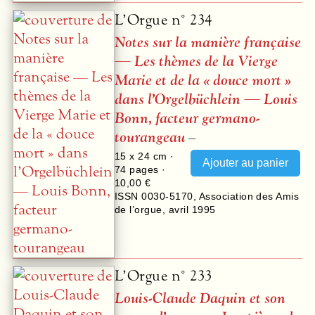
L’Orgue n° 234
Notes sur la manière française
— Les thèmes de la Vierge
Marie et de la « douce mort »
dans l’Orgelbüchlein — Louis
Bonn, facteur germano-
tourangeau
–
15 x 24 cm ·
74
pages ·
10,00 €
ISSN 0030-5170
,
Association des Amis
de l’orgue
,
avril 1995
L’Orgue n° 233
Louis-Claude Daquin et son