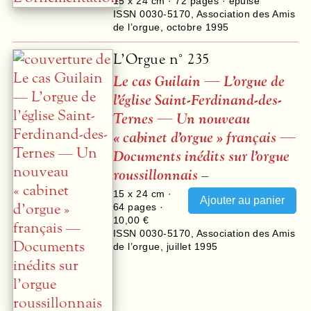
15 x 24 cm ·
72
pages · épuisé
ISSN 0030-5170
,
Association des Amis
de l’orgue
,
octobre 1995
L’Orgue n° 235
Le cas Guilain — L’orgue de
l’église Saint-Ferdinand-des-
Ternes — Un nouveau
« cabinet d’orgue » français —
Documents inédits sur l’orgue
roussillonnais
–
15 x 24 cm ·
64
pages ·
10,00 €
ISSN 0030-5170
,
Association des Amis
de l’orgue
,
juillet 1995